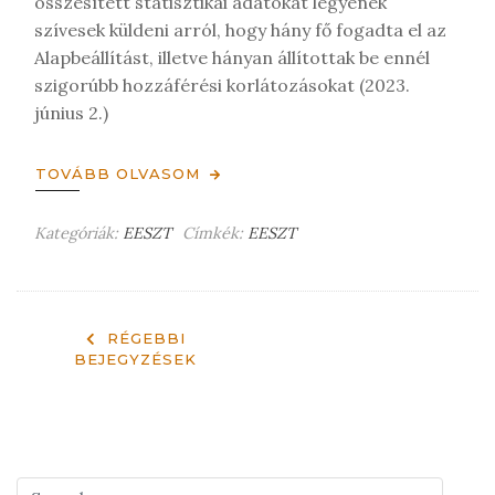
összesített statisztikai adatokat legyenek
t
szívesek küldeni arról, hogy hány fő fogadta el az
Alapbeállítást, illetve hányan állítottak be ennél
szigorúbb hozzáférési korlátozásokat (2023.
június 2.)
TOVÁBB OLVASOM
Kategóriák:
EESZT
Címkék:
EESZT
H
a
g
y
j
RÉGEBBI
BEJEGYZÉSEK
o
n
m
e
g
j