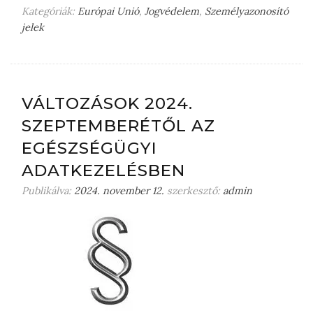
Kategóriák:
Európai Unió
,
Jogvédelem
,
Személyazonosító
jelek
H
a
g
y
j
VÁLTOZÁSOK 2024.
o
SZEPTEMBERÉTŐL AZ
n
m
EGÉSZSÉGÜGYI
e
ADATKEZELÉSBEN
g
j
Publikálva:
2024. november 12.
szerkesztő:
admin
e
g
y
z
é
s
t