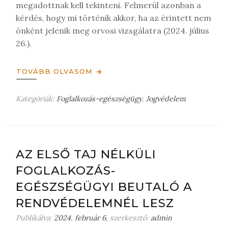
megadottnak kell tekinteni. Felmerül azonban a
kérdés, hogy mi történik akkor, ha az érintett nem
önként jelenik meg orvosi vizsgálatra (2024. július
26.).
TOVÁBB OLVASOM
Kategóriák:
Foglalkozás-egészségügy
,
Jogvédelem
H
a
g
y
j
AZ ELSŐ TAJ NÉLKÜLI
o
FOGLALKOZÁS-
n
m
EGÉSZSÉGÜGYI BEUTALÓ A
e
RENDVÉDELEMNÉL LESZ
g
j
Publikálva:
2024. február 6.
szerkesztő:
admin
e