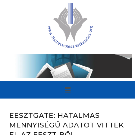
EESZTGATE: HATALMAS
MENNYISÉGŰ ADATOT VITTEK
EL AZ EESZT-BŐL