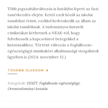
Több jogszabályváltozás is hatályba lépett az őszi
tanévkezdés elején. Kettő ezek közül az iskolai
tanulókat érinti, ezekkel kedveskedik az állam az
iskolai tanulóknak. A tudományos kutatók
címlistákat kérhetnek a NEAK-tól, hogy
felvehessék a kapcsolatot betegekkel a
kutatásaikhoz. Történt változás a foglalkozás-
egészségügyi munkaköri alkalmassági vizsgálatok
ügyében is (2024. november 12.)
TOVÁBB OLVASOM
Kategóriák:
EESZT
,
Foglalkozás-egészségügy
,
Orvostudományi kutatás
H
a
g
y