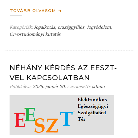
TOVÁBB OLVASOM
Kategóriák:
Jogalkotás, országgyűlés
,
Jogvédelem
,
Orvostudományi kutatás
H
a
g
y
j
NÉHÁNY KÉRDÉS AZ EESZT-
o
VEL KAPCSOLATBAN
n
m
Publikálva:
2025. január 20.
szerkesztő:
admin
e
g
j
e
g
y
z