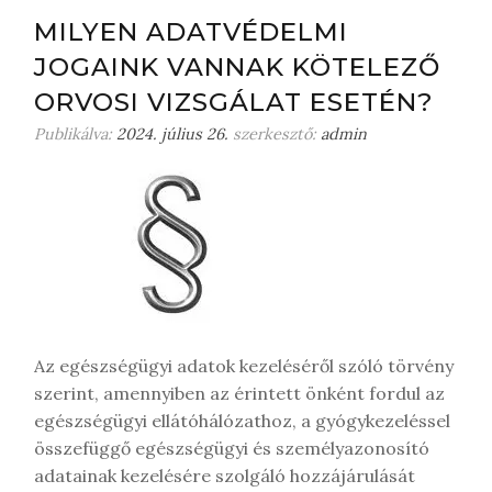
j
MILYEN ADATVÉDELMI
o
JOGAINK VANNAK KÖTELEZŐ
n
m
ORVOSI VIZSGÁLAT ESETÉN?
e
Publikálva:
2024. július 26.
szerkesztő:
admin
g
j
e
g
y
z
é
s
t
Az egészségügyi adatok kezeléséről szóló törvény
szerint, amennyiben az érintett önként fordul az
egészségügyi ellátóhálózathoz, a gyógykezeléssel
összefüggő egészségügyi és személyazonosító
adatainak kezelésére szolgáló hozzájárulását