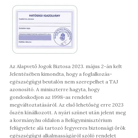
g
y
z
é
s
t
Az Alapvető Jogok Biztosa 2023. május 2-án kelt
Jelentésében kimondta, hogy a foglalkozás-
egészségügyi beutalón nem szerepelhet a TAJ
azonosító. A miniszterre hagyta, hogy
gondoskodjon az 1998-as rendelet
megváltoztatásáról. Az első lehetőség erre 2023
őszén kínálkozott. A nyári szünet után jelent meg
a kormány.hu oldalon a Belügyminisztérium
felügyelete alá tartozó fegyveres biztonsági őrök
egészségügyi alkalmasságáról szóló rendelet