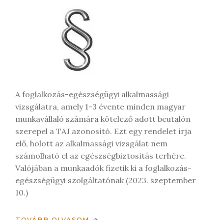
g
y
z
é
s
t
A foglalkozás-egészségügyi alkalmassági
vizsgálatra, amely 1-3 évente minden magyar
munkavállaló számára kötelező adott beutalón
szerepel a TAJ azonosító. Ezt egy rendelet írja
elő, holott az alkalmassági vizsgálat nem
számolható el az egészségbiztosítás terhére.
Valójában a munkaadók fizetik ki a foglalkozás-
egészségügyi szolgáltatónak (2023. szeptember
10.)
TOVÁBB OLVASOM