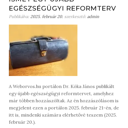
o
EGÉSZSÉGÜGYI REFORMTERV
n
m
Publikálva:
2025. február 20.
szerkesztő:
admin
e
g
j
e
g
y
z
é
s
t
A Weborvos.hu portálon Dr. Kóka János publikált
egy újabb egészségügyi reformtervet, amelyhez
már többen hozzászóltak. Az én hozzászólásom is
megjelent ezen a portálon 2025. február 21-én, de
itt is, mindenki számára elérhetővé teszem (2025.
február 20.).