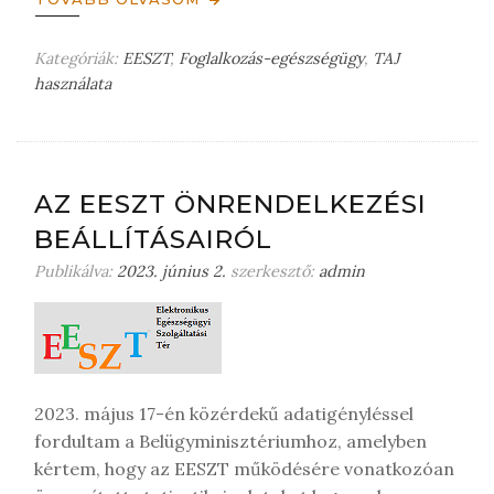
Kategóriák:
EESZT
,
Foglalkozás-egészségügy
,
TAJ
használata
H
a
g
y
j
AZ EESZT ÖNRENDELKEZÉSI
o
BEÁLLÍTÁSAIRÓL
n
m
Publikálva:
2023. június 2.
szerkesztő:
admin
e
g
j
e
g
2023. május 17-én közérdekű adatigényléssel
y
z
fordultam a Belügyminisztériumhoz, amelyben
é
kértem, hogy az EESZT működésére vonatkozóan
s