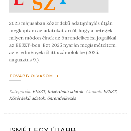
z
é
s
t
2023 májusában közérdekű adatigénylés útján
megkaptam az adatokat arról, hogy a betegek
milyen módon élnek az önrendelkezési jogaikkal
az EESZT-ben. Ezt 2025 nyarán megismételtem,
az eredményekről itt számolok be (2025.
augusztus 9.).
TOVÁBB OLVASOM
Kategóriák:
EESZT
,
Közérdekű adatok
Címkék:
EESZT
,
Közérdekű adatok
,
önrendelkezés
H
a
g
y
j
ISMÉT EGY ÚJABB