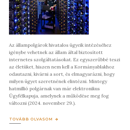
g
y
z
é
s
t
Az állampolgárok hivatalos ügyeik intézéséhez
igénybe vehetnek az állam által biztosított
internetes szolgáltatásokat. Ez egyszerűbbé teszi
az életüket, hiszen nem kell a Kormányablakhoz
odautazni, kivárni a sort, és elmagyarázni, hogy
milyen ügyet szeretnének elintézni. Mintegy
hatmillió polgárnak van már elektronikus
Ügyfélkapuja, amelynek a működése meg fog
változni (2024. november 29.).
TOVÁBB OLVASOM