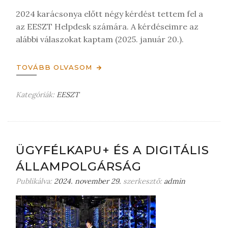
é
2024 karácsonya előtt négy kérdést tettem fel a
s
az EESZT Helpdesk számára. A kérdéseimre az
t
alábbi válaszokat kaptam (2025. január 20.).
TOVÁBB OLVASOM
Kategóriák:
EESZT
H
a
g
y
j
ÜGYFÉLKAPU+ ÉS A DIGITÁLIS
o
ÁLLAMPOLGÁRSÁG
n
m
Publikálva:
2024. november 29.
szerkesztő:
admin
e
g
j
e