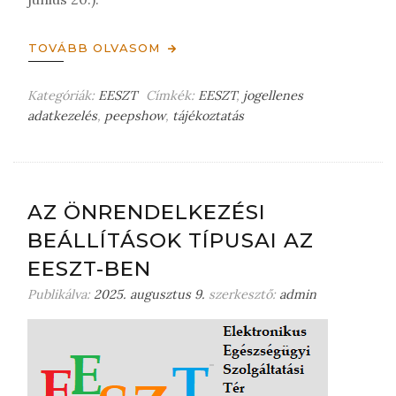
TOVÁBB OLVASOM
Kategóriák:
EESZT
Címkék:
EESZT
,
jogellenes
adatkezelés
,
peepshow
,
tájékoztatás
H
a
g
y
j
AZ ÖNRENDELKEZÉSI
o
BEÁLLÍTÁSOK TÍPUSAI AZ
n
m
EESZT-BEN
e
Publikálva:
2025. augusztus 9.
szerkesztő:
admin
g
j
e
g
y