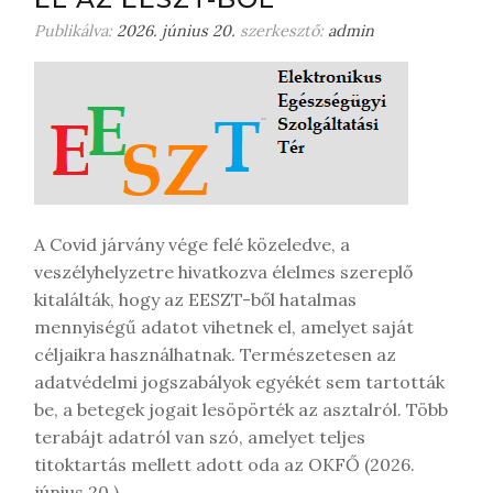
Publikálva:
2026. június 20.
szerkesztő:
admin
A Covid járvány vége felé közeledve, a
veszélyhelyzetre hivatkozva élelmes szereplő
kitalálták, hogy az EESZT-ből hatalmas
mennyiségű adatot vihetnek el, amelyet saját
céljaikra használhatnak. Természetesen az
adatvédelmi jogszabályok egyékét sem tartották
be, a betegek jogait lesöpörték az asztalról. Több
terabájt adatról van szó, amelyet teljes
titoktartás mellett adott oda az OKFŐ (2026.
június 20.).