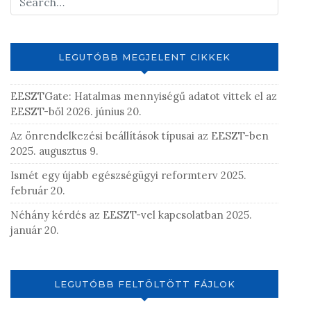
e
g
y
LEGUTÓBB MEGJELENT CIKKEK
z
é
s
EESZTGate: Hatalmas mennyiségű adatot vittek el az
t
EESZT-ből
2026. június 20.
Az önrendelkezési beállítások típusai az EESZT-ben
2025. augusztus 9.
Ismét egy újabb egészségügyi reformterv
2025.
február 20.
Néhány kérdés az EESZT-vel kapcsolatban
2025.
január 20.
LEGUTÓBB FELTÖLTÖTT FÁJLOK