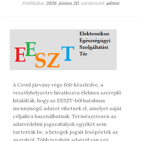
Publikálva:
2026. június 20.
szerkesztő:
admin
A Covid járvány vége felé közeledve, a
veszélyhelyzetre hivatkozva élelmes szereplő
kitalálták, hogy az EESZT-ből hatalmas
mennyiségű adatot vihetnek el, amelyet saját
céljaikra használhatnak. Természetesen az
adatvédelmi jogszabályok egyékét sem
tartották be, a betegek jogait lesöpörték az
asztalról. Több terabájt adatról van szó,