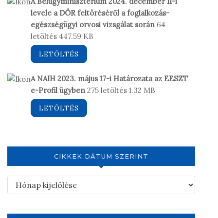
A Belügyminisztérium 2024. december 11-i
levele a DÖR feltöréséről a foglalkozás-
egészségügyi orvosi vizsgálat során
64
letöltés
447.59 KB
LETÖLTÉS
A NAIH 2023. május 17-i Határozata az EESZT
e-Profil ügyben
275 letöltés
1.32 MB
LETÖLTÉS
CIKKEK DÁTUM SZERINT