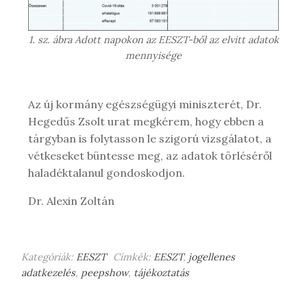
1. sz. ábra Adott napokon az EESZT-ből az elvitt adatok
mennyisége
Az új kormány egészségügyi miniszterét, Dr.
Hegedűs Zsolt urat megkérem, hogy ebben a
tárgyban is folytasson le szigorú vizsgálatot, a
vétkeseket büntesse meg, az adatok törléséről
haladéktalanul gondoskodjon.
Dr. Alexin Zoltán
Kategóriák:
EESZT
Címkék:
EESZT
,
jogellenes
adatkezelés
,
peepshow
,
tájékoztatás