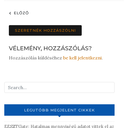
ELŐZŐ
SZERETNÉK HOZZÁSZÓLNI
VÉLEMÉNY, HOZZÁSZÓLÁS?
Hozzászólás küldéséhez
be kell jelentkezni
.
LEGUTÓBB MEGJELENT CIKKEK
EESZTGate: Hatalmas mennyiségű adatot vittek el az