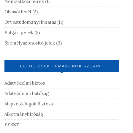
Nemzetközi perek
(1)
Olvasói levél
(2)
Orvostudományi kutatás
(11)
Polgári perek
(5)
Személyazonosító jelek
(3)
LETÖLTÉSEK TÉMAKÖRÖK SZERINT
Adatvédelmi biztos
Adatvédelmi hatóság
Alapvető Jogok Biztosa
Alkotmánybíróság
EESZT