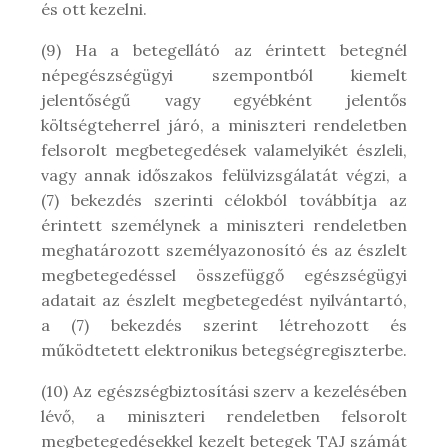
és ott kezelni.
(9) Ha a betegellátó az érintett betegnél
népegészségügyi szempontból kiemelt
jelentőségű vagy egyébként jelentős
költségteherrel járó, a miniszteri rendeletben
felsorolt megbetegedések valamelyikét észleli,
vagy annak időszakos felülvizsgálatát végzi, a
(7) bekezdés szerinti célokból továbbítja az
érintett személynek a miniszteri rendeletben
meghatározott személyazonosító és az észlelt
megbetegedéssel összefüggő egészségügyi
adatait az észlelt megbetegedést nyilvántartó,
a (7) bekezdés szerint létrehozott és
működtetett elektronikus betegségregiszterbe.
(10) Az egészségbiztosítási szerv a kezelésében
lévő, a miniszteri rendeletben felsorolt
megbetegedésekkel kezelt betegek TAJ számát