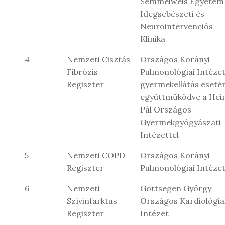
Semmelweis Egyetem
Idegsebészeti és
Neurointervenciós
Klinika
4
Nemzeti Cisztás
Országos Korányi
Fibrózis
Pulmonológiai Intézet
Regiszter
gyermekellátás eseté
együttműködve a He
Pál Országos
Gyermekgyógyászati
Intézettel
5
Nemzeti COPD
Országos Korányi
Regiszter
Pulmonológiai Intéze
6
Nemzeti
Gottsegen György
Szívinfarktus
Országos Kardiológia
Regiszter
Intézet