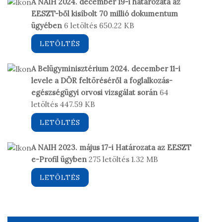
A NAIH 2024. december 19-i határozata az
EESZT-ből kisíbolt 70 millió dokumentum
ügyében
6 letöltés
650.22 KB
LETÖLTÉS
A Belügyminisztérium 2024. december 11-i
levele a DÖR feltöréséről a foglalkozás-
egészségügyi orvosi vizsgálat során
64
letöltés
447.59 KB
LETÖLTÉS
A NAIH 2023. május 17-i Határozata az EESZT
e-Profil ügyben
275 letöltés
1.32 MB
LETÖLTÉS