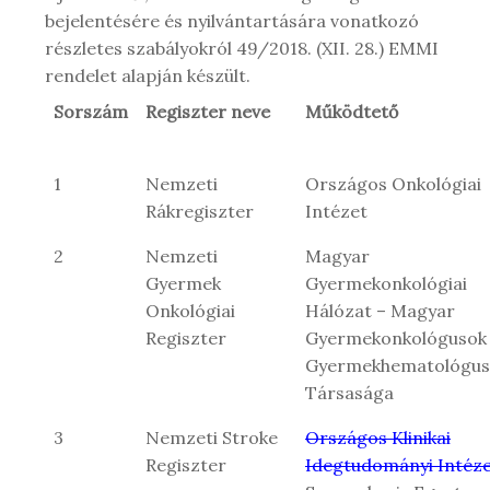
bejelentésére és nyilvántartására vonatkozó
részletes szabályokról 49/2018. (XII. 28.) EMMI
rendelet alapján készült.
Sorszám
Regiszter neve
Működtető
1
Nemzeti
Országos Onkológiai
Rákregiszter
Intézet
2
Nemzeti
Magyar
Gyermek
Gyermekonkológiai
Onkológiai
Hálózat – Magyar
Regiszter
Gyermekonkológusok
Gyermekhematológus
Társasága
3
Nemzeti Stroke
Országos Klinikai
Regiszter
Idegtudományi Intéz