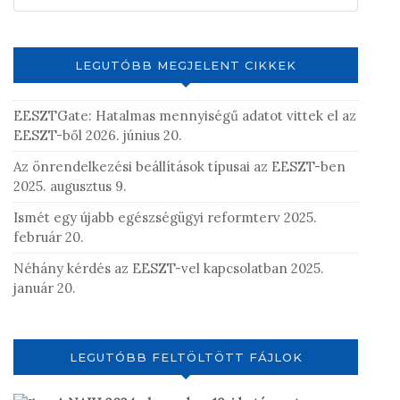
LEGUTÓBB MEGJELENT CIKKEK
EESZTGate: Hatalmas mennyiségű adatot vittek el az
EESZT-ből
2026. június 20.
Az önrendelkezési beállítások típusai az EESZT-ben
2025. augusztus 9.
Ismét egy újabb egészségügyi reformterv
2025.
február 20.
Néhány kérdés az EESZT-vel kapcsolatban
2025.
január 20.
LEGUTÓBB FELTÖLTÖTT FÁJLOK