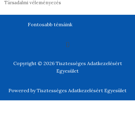
Társadalmi véleményezés
Fontosabb témáink
Copyright © 2026 Tisztességes Adatkezelésért
Egyesület
Powered by Tisztességes Adatkezelésért Egyesület