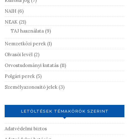
Külföldi jog
(7)
NAIH
(6)
NEAK
(21)
TAJ használata
(9)
Nemzetközi perek
(1)
Olvasói levél
(2)
Orvostudományi kutatás
(11)
Polgári perek
(5)
Személyazonosító jelek
(3)
LETÖLTÉSEK TÉMAKÖRÖK SZERINT
Adatvédelmi biztos