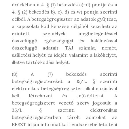
érdekében a 4. § (1) bekezdés a)–d) pontja és a
4. § (2) bekezdés b), c), d) és w) pontja szerinti
célból. A betegségregiszter az adatok gyűjtése,
a kapcsolati kód képzése céljából kezelheti az
érintett személyek megbetegedéssel
összefüggő egészségügyi és halálozással
összefüggő adatait, TAJ számát, nemét,
születési helyét és idejét, valamint a lakóhelyét,
illetve tartózkodási helyét.
(8) A (7) bekezdés szerinti
betegségregisztereket a 35/L. § szerinti
elektronikus betegségregiszter alkalmazásával
kell létrehozni és működtetni. A
betegségregisztert vezető szerv jogosult a
35/L. § szerinti elektronikus
betegségregiszterben tárolt adatokat az
EESZT útján informatikai rendszerébe letölteni