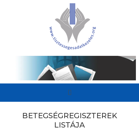
BETEGSÉGREGISZTEREK
LISTÁJA