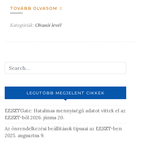
j
TOVÁBB OLVASOM
e
g
Kategóriák:
Olvasói levél
H
y
a
z
g
é
y
s
j
h
o
e
n
z
m
e
g
LEGUTÓBB MEGJELENT CIKKEK
j
e
EESZTGate: Hatalmas mennyiségű adatot vittek el az
g
EESZT-ből
2026. június 20.
y
z
Az önrendelkezési beállítások típusai az EESZT-ben
é
2025. augusztus 9.
s