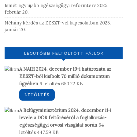
Ismét egy újabb egészségügyi reformterv
2025.
t
február 20.
Néhány kérdés az EESZT-vel kapcsolatban
2025.
január 20.
LEGUTÓBB FELTÖLTÖTT FÁJLOK
A NAIH 2024. december 19-i határozata az
EESZT-ből kisíbolt 70 millió dokumentum
ügyében
6 letöltés
650.22 KB
LETÖLTÉS
A Belügyminisztérium 2024. december 11-i
levele a DÖR feltöréséről a foglalkozás-
egészségügyi orvosi vizsgálat során
64
letöltés
447.59 KB