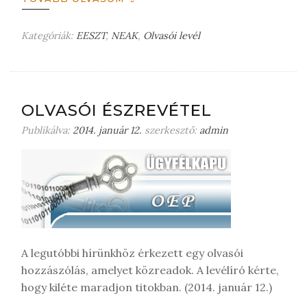
Kategóriák:
EESZT
,
NEAK
,
Olvasói levél
1
h
o
z
z
OLVASÓI ÉSZREVÉTEL
á
Publikálva:
2014. január 12.
szerkesztő:
admin
s
z
ó
l
á
s
a
(
A legutóbbi hírünkhöz érkezett egy olvasói
z
hozzászólás, amelyet közreadok. A levélíró kérte,
)
hogy kiléte maradjon titokban. (2014. január 12.)
b
e