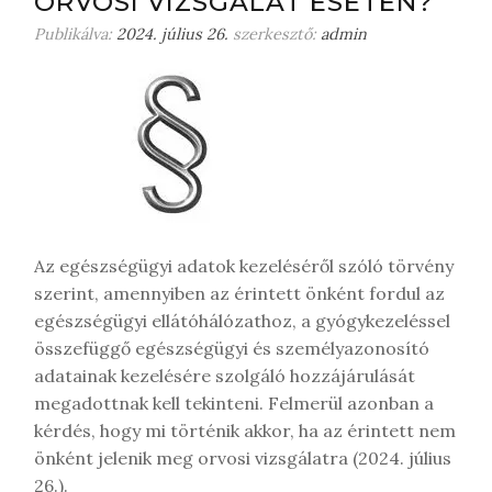
ORVOSI VIZSGÁLAT ESETÉN?
e
Publikálva:
2024. július 26.
szerkesztő:
admin
g
j
e
g
y
z
é
s
t
Az egészségügyi adatok kezeléséről szóló törvény
szerint, amennyiben az érintett önként fordul az
egészségügyi ellátóhálózathoz, a gyógykezeléssel
összefüggő egészségügyi és személyazonosító
adatainak kezelésére szolgáló hozzájárulását
megadottnak kell tekinteni. Felmerül azonban a
kérdés, hogy mi történik akkor, ha az érintett nem
önként jelenik meg orvosi vizsgálatra (2024. július
26.).