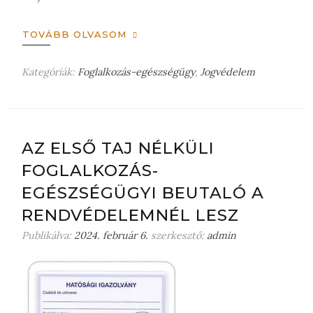
TOVÁBB OLVASOM
Kategóriák:
Foglalkozás-egészségügy
,
Jogvédelem
H
a
g
y
j
AZ ELSŐ TAJ NÉLKÜLI
o
FOGLALKOZÁS-
n
m
EGÉSZSÉGÜGYI BEUTALÓ A
e
RENDVÉDELEMNÉL LESZ
g
j
Publikálva:
2024. február 6.
szerkesztő:
admin
e
g
y
z
é