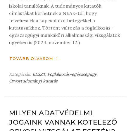
iskolai tanulóknak. A tudományos kutatók
címlistákat kérhetnek a NEAK-tól, hogy
felvehessék a kapcsolatot betegekkel a
kutatásaikhoz. Történt változás a foglalkozás-
egészségügyi munkaköri alkalmassági vizsgálatok
ügyében is (2024. november 12.)
TOVÁBB OLVASOM
Kategóriák:
EESZT
,
Foglalkozás-egészségügy
,
Orvostudományi kutatás
H
a
g
y
j
MILYEN ADATVÉDELMI
o
JOGAINK VANNAK KÖTELEZŐ
n
m