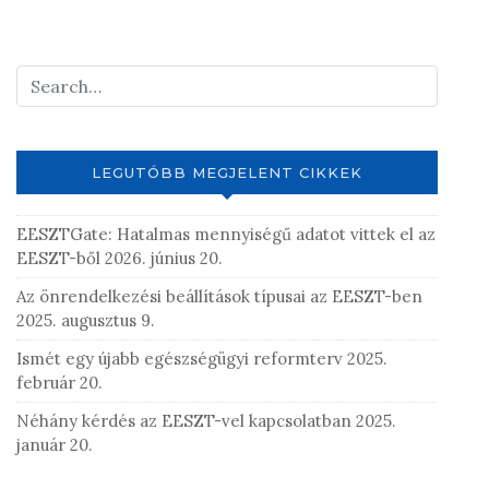
y
j
o
n
m
e
g
LEGUTÓBB MEGJELENT CIKKEK
j
e
EESZTGate: Hatalmas mennyiségű adatot vittek el az
g
EESZT-ből
2026. június 20.
y
z
Az önrendelkezési beállítások típusai az EESZT-ben
é
2025. augusztus 9.
s
Ismét egy újabb egészségügyi reformterv
2025.
t
február 20.
Néhány kérdés az EESZT-vel kapcsolatban
2025.
január 20.