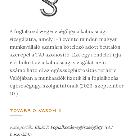
é
s
t
A foglalkozás-egészségügyi alkalmassági
vizsgálatra, amely 1-3 évente minden magyar
munkavállaló számára kötelező adott beutalón
szerepel a TAJ azonosító. Ezt egy rendelet írja
elő, holott az alkalmassági vizsgálat nem
számolható el az egészségbiztosítás terhére.
Valójában a munkaadók fizetik ki a foglalkozás-
egészségügyi szolgáltatónak (2023. szeptember
10.)
TOVÁBB OLVASOM
Kategóriák:
EESZT
,
Foglalkozás-egészségügy
,
TAJ
használata
H