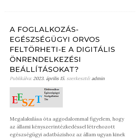
a
g
y
j
A FOGLALKOZÁS-
o
EGÉSZSÉGÜGYI ORVOS
n
m
FELTÖRHETI-E A DIGITÁLIS
e
ÖNRENDELKEZÉSI
g
j
BEÁLLÍTÁSOKAT?
e
Publikálva:
2023. április 15.
szerkesztő:
admin
g
y
z
é
s
t
Megalakulása óta aggodalommal figyelem, hogy
az állami kényszerintézkedéssel létrehozott
egészségügyi adatbázishoz az állam ugyan kinek