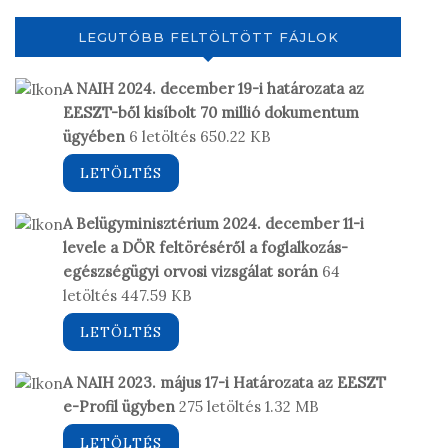
LEGUTÓBB FELTÖLTÖTT FÁJLOK
A NAIH 2024. december 19-i határozata az
EESZT-ből kisíbolt 70 millió dokumentum
ügyében
6 letöltés
650.22 KB
LETÖLTÉS
A Belügyminisztérium 2024. december 11-i
levele a DÖR feltöréséről a foglalkozás-
egészségügyi orvosi vizsgálat során
64
letöltés
447.59 KB
LETÖLTÉS
A NAIH 2023. május 17-i Határozata az EESZT
e-Profil ügyben
275 letöltés
1.32 MB
LETÖLTÉS