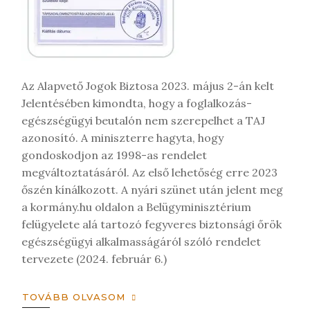
s
t
Az Alapvető Jogok Biztosa 2023. május 2-án kelt
Jelentésében kimondta, hogy a foglalkozás-
egészségügyi beutalón nem szerepelhet a TAJ
azonosító. A miniszterre hagyta, hogy
gondoskodjon az 1998-as rendelet
megváltoztatásáról. Az első lehetőség erre 2023
őszén kínálkozott. A nyári szünet után jelent meg
a kormány.hu oldalon a Belügyminisztérium
felügyelete alá tartozó fegyveres biztonsági őrök
egészségügyi alkalmasságáról szóló rendelet
tervezete (2024. február 6.)
TOVÁBB OLVASOM