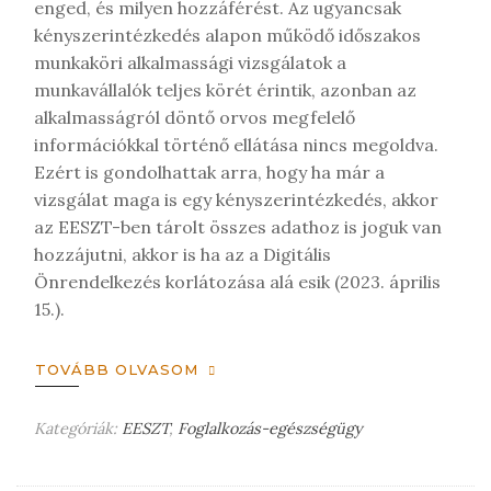
enged, és milyen hozzáférést. Az ugyancsak
kényszerintézkedés alapon működő időszakos
munkaköri alkalmassági vizsgálatok a
munkavállalók teljes körét érintik, azonban az
alkalmasságról döntő orvos megfelelő
információkkal történő ellátása nincs megoldva.
Ezért is gondolhattak arra, hogy ha már a
vizsgálat maga is egy kényszerintézkedés, akkor
az EESZT-ben tárolt összes adathoz is joguk van
hozzájutni, akkor is ha az a Digitális
Önrendelkezés korlátozása alá esik (2023. április
15.).
TOVÁBB OLVASOM
Kategóriák:
EESZT
,
Foglalkozás-egészségügy
H
a
g