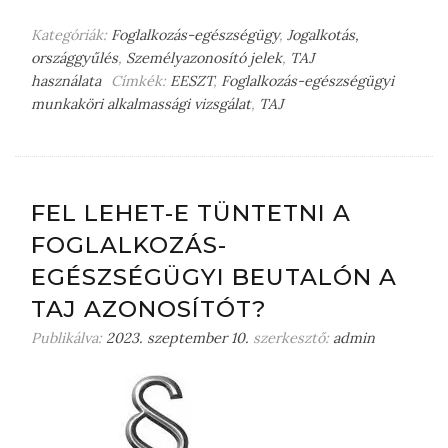
Kategóriák:
Foglalkozás-egészségügy
,
Jogalkotás,
országgyűlés
,
Személyazonosító jelek
,
TAJ
használata
Címkék:
EESZT
,
Foglalkozás-egészségügyi
munkaköri alkalmassági vizsgálat
,
TAJ
H
a
g
y
j
FEL LEHET-E TÜNTETNI A
o
FOGLALKOZÁS-
n
m
EGÉSZSÉGÜGYI BEUTALÓN A
e
TAJ AZONOSÍTÓT?
g
j
Publikálva:
2023. szeptember 10.
szerkesztő:
admin
e
g
y
z