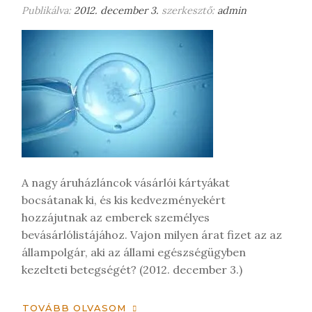
Publikálva:
2012. december 3.
szerkesztő:
admin
g
j
e
g
y
z
é
s
t
A nagy áruházláncok vásárlói kártyákat
bocsátanak ki, és kis kedvezményekért
hozzájutnak az emberek személyes
bevásárlólistájához. Vajon milyen árat fizet az az
állampolgár, aki az állami egészségügyben
kezelteti betegségét? (2012. december 3.)
TOVÁBB OLVASOM