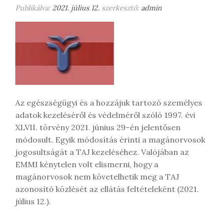
m
Publikálva:
2021. július 12.
szerkesztő:
admin
e
g
j
e
g
y
z
é
Az egészségügyi és a hozzájuk tartozó személyes
s
adatok kezeléséről és védelméről szóló 1997. évi
t
XLVII. törvény 2021. június 29-én jelentősen
módosult. Egyik módosítás érinti a magánorvosok
jogosultságát a TAJ kezeléséhez. Valójában az
EMMI kénytelen volt elismerni, hogy a
magánorvosok nem követelhetik meg a TAJ
azonosító közlését az ellátás feltételeként (2021.
július 12.).