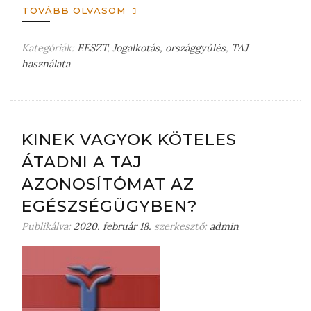
TOVÁBB OLVASOM
Kategóriák:
EESZT
,
Jogalkotás, országgyűlés
,
TAJ
használata
H
a
g
y
j
KINEK VAGYOK KÖTELES
o
ÁTADNI A TAJ
n
m
AZONOSÍTÓMAT AZ
e
EGÉSZSÉGÜGYBEN?
g
j
Publikálva:
2020. február 18.
szerkesztő:
admin
e
g
y
z
é