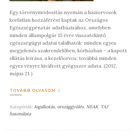
t
Egy törvénymódosítás nyomán a háziorvosok
korlátlan hozzáférést kaptak az Országos
Egészségpénztár adatbázisához, amelyben
minden állampolgár 15 évre visszatekintő
egészségügyi adatai találhatók: minden egyes
megjelenés szakrendelőben, kórházban – a kapott
ellátás leírása, a kezelőorvos; továbbá minden
egyes vényre kiváltott gyógyszer adata. (2012.
május 21.)
TOVÁBB OLVASOM
Kategóriák:
Jogalkotás, országgyűlés
,
NEAK
,
TAJ
használata
H
a
g
y