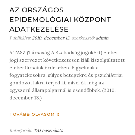
j
AZ ORSZÁGOS
o
EPIDEMOLÓGIAI KÖZPONT
n
m
ADATKEZELÉSE
e
Publikálva:
2010. december 13.
szerkesztő:
admin
g
j
A TASZ (Társaság A Szabadságjogokért) emberi
e
jogi szervezet következetesen kiáll kiszolgáltatott
g
embertársaink érdekében. Figyelmük a
y
z
fogyatékosokra, súlyos betegekre és pszichiátriai
é
gondozottakra terjed ki, mivel ők még az
s
egyszerű állampolgárnál is esendőbbek. (2010.
t
december 13.)
TOVÁBB OLVASOM
Kategóriák:
TAJ használata
H