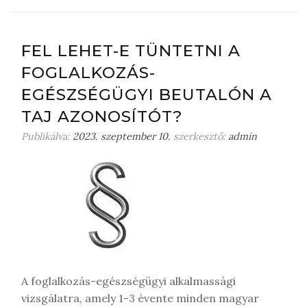
g
y
j
FEL LEHET-E TÜNTETNI A
o
FOGLALKOZÁS-
n
m
EGÉSZSÉGÜGYI BEUTALÓN A
e
TAJ AZONOSÍTÓT?
g
j
Publikálva:
2023. szeptember 10.
szerkesztő:
admin
e
g
y
z
é
s
t
A foglalkozás-egészségügyi alkalmassági
vizsgálatra, amely 1-3 évente minden magyar