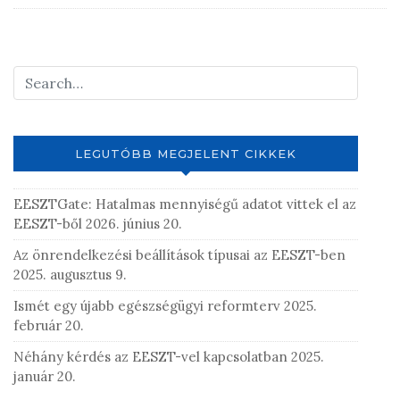
g
y
j
o
n
m
e
g
LEGUTÓBB MEGJELENT CIKKEK
j
e
EESZTGate: Hatalmas mennyiségű adatot vittek el az
g
EESZT-ből
2026. június 20.
y
z
Az önrendelkezési beállítások típusai az EESZT-ben
é
2025. augusztus 9.
s
Ismét egy újabb egészségügyi reformterv
2025.
t
február 20.
Néhány kérdés az EESZT-vel kapcsolatban
2025.
január 20.