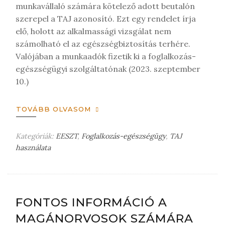
munkavállaló számára kötelező adott beutalón
szerepel a TAJ azonosító. Ezt egy rendelet írja
elő, holott az alkalmassági vizsgálat nem
számolható el az egészségbiztosítás terhére.
Valójában a munkaadók fizetik ki a foglalkozás-
egészségügyi szolgáltatónak (2023. szeptember
10.)
TOVÁBB OLVASOM
Kategóriák:
EESZT
,
Foglalkozás-egészségügy
,
TAJ
használata
H
a
g
y
j
FONTOS INFORMÁCIÓ A
o
MAGÁNORVOSOK SZÁMÁRA
n