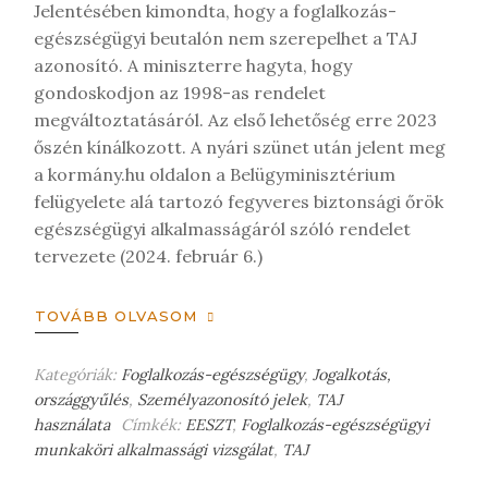
Jelentésében kimondta, hogy a foglalkozás-
egészségügyi beutalón nem szerepelhet a TAJ
azonosító. A miniszterre hagyta, hogy
gondoskodjon az 1998-as rendelet
megváltoztatásáról. Az első lehetőség erre 2023
őszén kínálkozott. A nyári szünet után jelent meg
a kormány.hu oldalon a Belügyminisztérium
felügyelete alá tartozó fegyveres biztonsági őrök
egészségügyi alkalmasságáról szóló rendelet
tervezete (2024. február 6.)
TOVÁBB OLVASOM
Kategóriák:
Foglalkozás-egészségügy
,
Jogalkotás,
országgyűlés
,
Személyazonosító jelek
,
TAJ
használata
Címkék:
EESZT
,
Foglalkozás-egészségügyi
munkaköri alkalmassági vizsgálat
,
TAJ
H
a