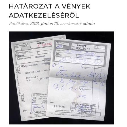
HATÁROZAT A VÉNYEK
n
m
ADATKEZELÉSÉRŐL
e
Publikálva:
2013. június 10.
szerkesztő:
admin
g
j
e
g
y
z
é
s
t