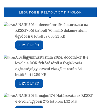
LEGUTÓBB FELTÖLTÖTT FÁJLOK
A NAIH 2024. december 19-i határozata az
EESZT-ből kisíbolt 70 millió dokumentum
ügyében
6 letöltés
650.22 KB
LETÖLTÉS
A Belügyminisztérium 2024. december 11-i
levele a DÖR feltöréséről a foglalkozás-
egészségügyi orvosi vizsgálat során
64
letöltés
447.59 KB
LETÖLTÉS
A NAIH 2023. május 17-i Határozata az EESZT
e-Profil ügyben
275 letöltés
1.32 MB