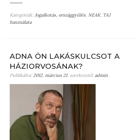
Kategóriák:
Jogalkotás, országgyűlés
,
NEAK
,
TAJ
használata
H
a
g
y
j
ADNA ÖN LAKÁSKULCSOT A
o
HÁZIORVOSÁNAK?
n
m
Publikálva:
2012. március 21.
szerkesztő:
admin
e
g
j
e
g
y
z
é
s