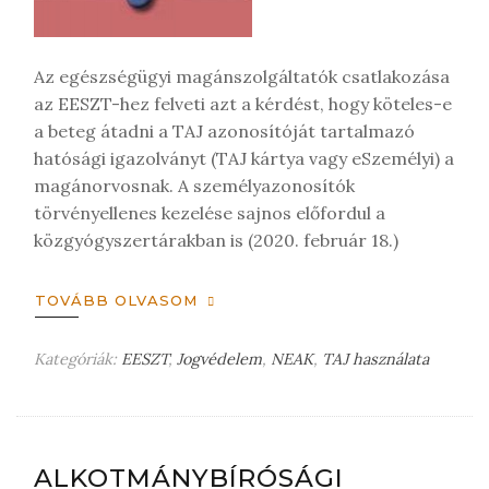
s
t
Az egészségügyi magánszolgáltatók csatlakozása
az EESZT-hez felveti azt a kérdést, hogy köteles-e
a beteg átadni a TAJ azonosítóját tartalmazó
hatósági igazolványt (TAJ kártya vagy eSzemélyi) a
magánorvosnak. A személyazonosítók
törvényellenes kezelése sajnos előfordul a
közgyógyszertárakban is (2020. február 18.)
TOVÁBB OLVASOM
Kategóriák:
EESZT
,
Jogvédelem
,
NEAK
,
TAJ használata
H
a
g
y
j
ALKOTMÁNYBÍRÓSÁGI
o