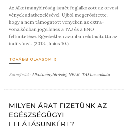
Az Alkotmánybíróság ismét foglalkozott az orvosi
vények adatkezelésével. Újból megerősítette,
hogy a nem támogatott vényeken az extra-
vonalkódban jogellenes a TAJ és a BNO
feltüntetése. Egyebekben azonban elutasította az
indítványt. (2013. június 10.)
TOVÁBB OLVASOM
Kategóriák:
Alkotmánybíróság
,
NEAK
,
TAJ használata
H
a
g
y
j
MILYEN ÁRAT FIZETÜNK AZ
o
EGÉSZSÉGÜGYI
n
m
ELLÁTÁSUNKÉRT?
e