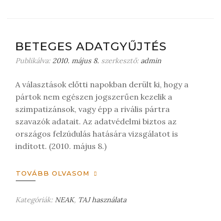
a
g
y
j
BETEGES ADATGYŰJTÉS
o
Publikálva:
2010. május 8.
szerkesztő:
n
admin
m
e
A választások előtti napokban derült ki, hogy a
g
pártok nem egészen jogszerűen kezelik a
j
szimpatizánsok, vagy épp a rivális pártra
e
szavazók adatait. Az adatvédelmi biztos az
g
országos felzúdulás hatására vizsgálatot is
y
indított. (2010. május 8.)
z
é
TOVÁBB OLVASOM
s
t
Kategóriák:
NEAK
,
TAJ használata
H
a