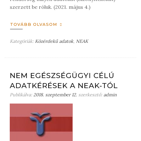
szerzett be róluk. (2021. május 4.)
TOVÁBB OLVASOM
Kategóriák:
Közérdekű adatok
,
NEAK
H
a
g
y
j
NEM EGÉSZSÉGÜGYI CÉLÚ
o
ADATKÉRÉSEK A NEAK-TÓL
n
m
Publikálva:
2018. szeptember 12.
szerkesztő:
admin
e
g
j
e
g
y