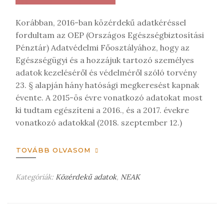
z
é
Korábban, 2016-ban közérdekű adatkéréssel
s
fordultam az OEP (Országos Egészségbiztosítási
t
Pénztár) Adatvédelmi Főosztályához, hogy az
Egészségügyi és a hozzájuk tartozó személyes
adatok kezeléséről és védelméről szóló torvény
23. § alapján hány hatósági megkeresést kapnak
évente. A 2015-ös évre vonatkozó adatokat most
ki tudtam egészíteni a 2016., és a 2017. évekre
vonatkozó adatokkal (2018. szeptember 12.)
TOVÁBB OLVASOM
Kategóriák:
Közérdekű adatok
,
NEAK
H
a
g
y
j