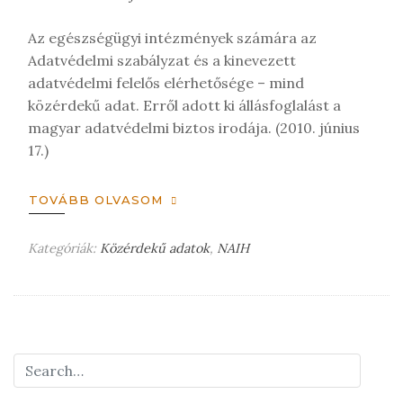
e
g
Az egészségügyi intézmények számára az
j
Adatvédelmi szabályzat és a kinevezett
e
adatvédelmi felelős elérhetősége – mind
g
közérdekű adat. Erről adott ki állásfoglalást a
y
magyar adatvédelmi biztos irodája. (2010. június
z
17.)
é
s
t
TOVÁBB OLVASOM
Kategóriák:
Közérdekű adatok
,
NAIH
H
a
g
y
j
o
n
m