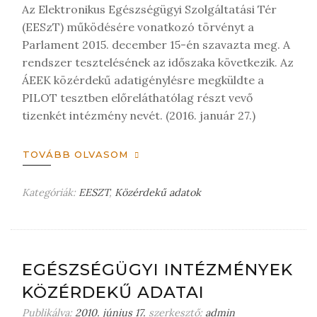
e
Az Elektronikus Egészségügyi Szolgáltatási Tér
g
(EESzT) működésére vonatkozó törvényt a
j
Parlament 2015. december 15-én szavazta meg. A
e
rendszer tesztelésének az időszaka következik. Az
g
ÁEEK közérdekű adatigénylésre megküldte a
y
PILOT tesztben előreláthatólag részt vevő
z
tizenkét intézmény nevét. (2016. január 27.)
é
s
t
TOVÁBB OLVASOM
Kategóriák:
EESZT
,
Közérdekű adatok
H
a
g
y
j
EGÉSZSÉGÜGYI INTÉZMÉNYEK
o
KÖZÉRDEKŰ ADATAI
n
m
Publikálva:
2010. június 17.
szerkesztő:
admin