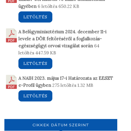
ügyében
6 letöltés
650.22 KB
LETÖLTÉS
A Belügyminisztérium 2024. december 11-i
levele a DÖR feltöréséről a foglalkozás-
egészségügyi orvosi vizsgálat során
64
letöltés
447.59 KB
LETÖLTÉS
A NAIH 2023. május 17-i Határozata az EESZT
e-Profil ügyben
275 letöltés
1.32 MB
LETÖLTÉS
CIKKEK DÁTUM SZERINT