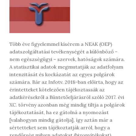
e
g
y
z
é
s
t
Több éve figyelemmel kísérem a NEAK (OEP)
adatszolgáltatási tevékenységét a különböző –
nem egészségügyi – szervek, hatóságok számára.
A statisztikai adatok megmutatják az adatfolyam
intenzitását és kockázatát az egyes polgárok
számára. Bár az Infotv. 2018-ban előírta, hogy az
érintetteket kötelezően tájékoztassák az
adatkérésekről a Büntetőeljárásról szóló 2017. évi
XC. törvény azonban még mindig tiltja a polgárok
tájékoztatását, ha ez gátolná a nyomozást
[valahogyan mindig gátolja], így aztán már a
sértetteket sem tájékoztatják arról, hogy a
rendőrség milyen adatokat (bizonyítékokat)