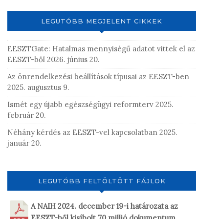
e
g
LEGUTÓBB MEGJELENT CIKKEK
j
e
EESZTGate: Hatalmas mennyiségű adatot vittek el az
g
EESZT-ből
2026. június 20.
y
z
Az önrendelkezési beállítások típusai az EESZT-ben
é
2025. augusztus 9.
s
Ismét egy újabb egészségügyi reformterv
2025.
t
február 20.
Néhány kérdés az EESZT-vel kapcsolatban
2025.
január 20.
LEGUTÓBB FELTÖLTÖTT FÁJLOK
A NAIH 2024. december 19-i határozata az
EESZT-ből kisíbolt 70 millió dokumentum