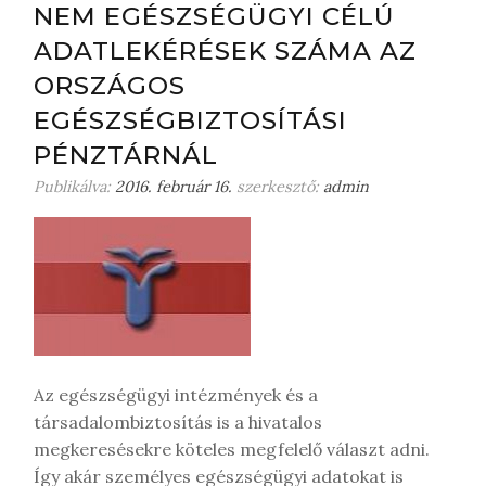
NEM EGÉSZSÉGÜGYI CÉLÚ
o
ADATLEKÉRÉSEK SZÁMA AZ
n
m
ORSZÁGOS
e
EGÉSZSÉGBIZTOSÍTÁSI
g
j
PÉNZTÁRNÁL
e
Publikálva:
2016. február 16.
szerkesztő:
admin
g
y
z
é
s
t
Az egészségügyi intézmények és a
társadalombiztosítás is a hivatalos
megkeresésekre köteles megfelelő választ adni.
Így akár személyes egészségügyi adatokat is