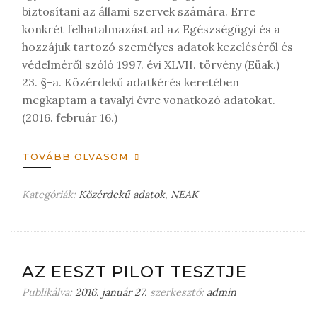
biztosítani az állami szervek számára. Erre
konkrét felhatalmazást ad az Egészségügyi és a
hozzájuk tartozó személyes adatok kezeléséről és
védelméről szóló 1997. évi XLVII. törvény (Eüak.)
23. §-a. Közérdekű adatkérés keretében
megkaptam a tavalyi évre vonatkozó adatokat.
(2016. február 16.)
TOVÁBB OLVASOM
Kategóriák:
Közérdekű adatok
,
NEAK
H
a
g
y
j
AZ EESZT PILOT TESZTJE
o
Publikálva:
2016. január 27.
szerkesztő:
n
admin
m