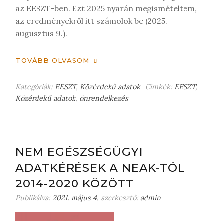
az EESZT-ben. Ezt 2025 nyarán megismételtem,
az eredményekről itt számolok be (2025.
augusztus 9.).
TOVÁBB OLVASOM
Kategóriák:
EESZT
,
Közérdekű adatok
Címkék:
EESZT
,
Közérdekű adatok
,
önrendelkezés
H
a
g
y
j
NEM EGÉSZSÉGÜGYI
o
ADATKÉRÉSEK A NEAK-TÓL
n
m
2014-2020 KÖZÖTT
e
Publikálva:
2021. május 4.
szerkesztő:
admin
g
j