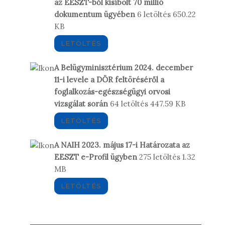
az EESZT-ből kisíbolt 70 millió
dokumentum ügyében
6 letöltés
650.22
KB
LETÖLTÉS
A Belügyminisztérium 2024. december
11-i levele a DÖR feltöréséről a
foglalkozás-egészségügyi orvosi
vizsgálat során
64 letöltés
447.59 KB
LETÖLTÉS
A NAIH 2023. május 17-i Határozata az
EESZT e-Profil ügyben
275 letöltés
1.32
MB
LETÖLTÉS