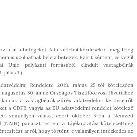
ztatni a betegeket. Adatvédelmi kérdésekről meg főleg
em is szólhatnak bele a betegek. Ezért kértem, és végül
 Unió pályázati forrásából elindult vastagbélrák
július 1.)
datvédelmi Rendelete 2018. május 25-től kötelezően
 augusztus 30-án az Országos Tisztifőorvosi Hivatalhoz
kapjak a vastagbélrákszűrés adatvédelmi kérdéseiről.
et a GDPR, vagyis az EU adatvédelmi rendelet kötelező
ett semmilyen válasz, ezért október 5-én a Nemzeti
 (NAIH) panaszt tettem a tájékoztatási kötelezettség
tesítést arról, hogy történt-e valamilyen intézkedés az