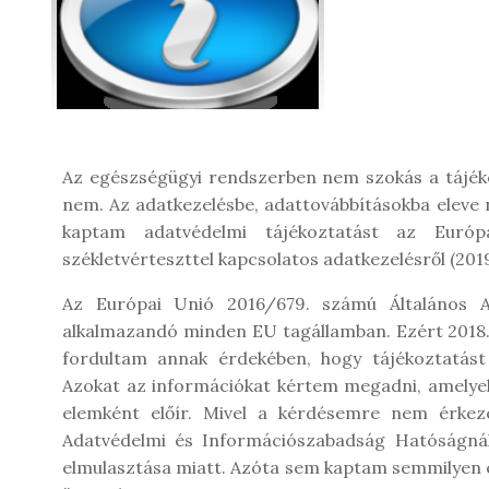
Az egészségügyi rendszerben nem szokás a tájéko
nem. Az adatkezelésbe, adattovábbításokba eleve n
kaptam adatvédelmi tájékoztatást az Európai
székletvérteszttel kapcsolatos adatkezelésről (2019. 
Az Európai Unió 2016/679. számú Általános A
alkalmazandó minden EU tagállamban. Ezért 2018.
fordultam annak érdekében, hogy tájékoztatást 
Azokat az információkat kértem megadni, amelyek
elemként előír. Mivel a kérdésemre nem érkez
Adatvédelmi és Információszabadság Hatóságnál
elmulasztása miatt. Azóta sem kaptam semmilyen ér