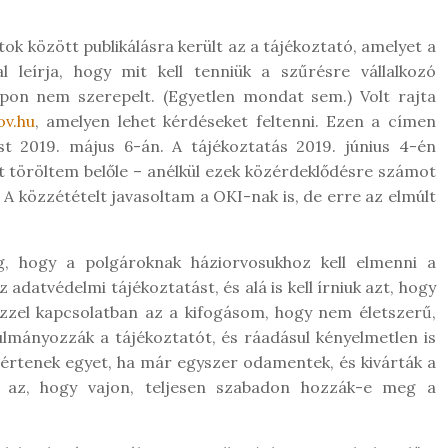
k között publikálásra került az a tájékoztató, amelyet a
 leírja, hogy mit kell tenniük a szűrésre vállalkozó
apon nem szerepelt. (Egyetlen mondat sem.) Volt rajta
ov.hu
, amelyen lehet kérdéseket feltenni. Ezen a címen
ást 2019. május 6-án. A tájékoztatás 2019. június 4-én
t töröltem belőle – anélkül ezek közérdeklődésre számot
 A közzétételt javasoltam a OKI-nak is, de erre az elmúlt
g, hogy a polgároknak háziorvosukhoz kell elmenni a
datvédelmi tájékoztatást, és alá is kell írniuk azt, hogy
Ezzel kapcsolatban az a kifogásom, hogy nem életszerű,
ulmányozzák a tájékoztatót, és ráadásul kényelmetlen is
m értenek egyet, ha már egyszer odamentek, és kivárták a
ül az, hogy vajon, teljesen szabadon hozzák-e meg a