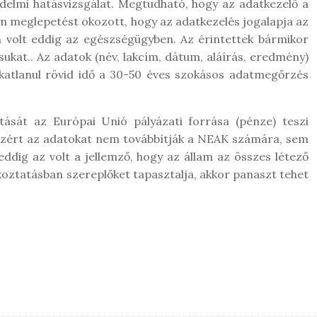
édelmi hatásvizsgálat. Megtudható, hogy az adatkezelő a
 meglepetést okozott, hogy az adatkezelés jogalapja az
en volt eddig az egészségügyben. Az érintettek bármikor
kat.. Az adatok (név, lakcím, dátum, aláírás, eredmény)
zokatlanul rövid idő a 30-50 éves szokásos adatmegőrzés
jtását az Európai Unió pályázati forrása (pénze) teszi
 ezért az adatokat nem továbbítják a NEAK számára, sem
ddig az volt a jellemző, hogy az állam az összes létező
oztatásban szereplőket tapasztalja, akkor panaszt tehet