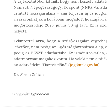
A tájékoztatóból kitűnik, hogy nem készült adatv
Nemzeti Népegészségügyi Központ (NNK). Váratlan
érintett hozzájárulása – ami teljesen új és ideg
visszavonhatják a korábban megadott hozzájárulásu
megőrzési ideje 2025. június 30-ig tart. Ez is s
helyett.
Tekintettel arra, hogy a szűrővizsgálat végreha
lehetővé, nem pedig az Egészségbiztosítási Alap,
pedig az EESZT adatbázisba. Ez ismét szokatlan, e
adatmorzsát magához vonta. Ha valaki nem a tájék
az Adatvédelmi Tisztviselőnél (
jog@nnk.gov.hu
).
Dr. Alexin Zoltán
Kategóriák:
Jogvédelem