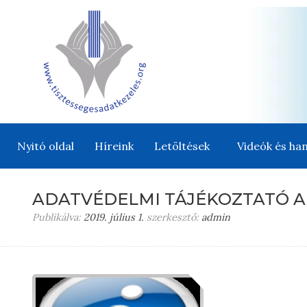
Nyitó oldal
Híreink
Letöltések
Videók és han
ADATVÉDELMI TÁJÉKOZTATÓ 
Publikálva:
2019. július 1.
szerkesztő:
admin