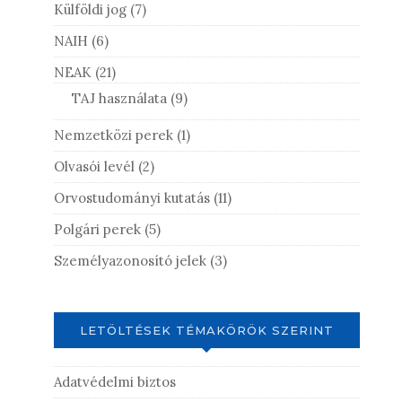
Külföldi jog
(7)
NAIH
(6)
NEAK
(21)
TAJ használata
(9)
Nemzetközi perek
(1)
Olvasói levél
(2)
Orvostudományi kutatás
(11)
Polgári perek
(5)
Személyazonosító jelek
(3)
LETÖLTÉSEK TÉMAKÖRÖK SZERINT
Adatvédelmi biztos