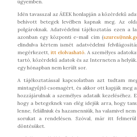
ügyemben.
Idén tavasszal az ÁEEK honlapján a közérdekű adato
behívott betegek levélben kapnak meg. Az oldal
polgároknak. Adatvédelmi tájékoztatás ezen a l
azonban egy központi e-mail cím (
szures@nnk.g
elindulva kértem ismét adatvédelmi felvilágosít
megérkezett,
itt elolvasható
. A személyes adatoka
tartó, közérdekű adatok és az Interneten a helyük.
egy hónapban nem került sor.
A tájékoztatással kapcsolatban azt tudtam me
mintagyűjtő csomagért, és akkor ott kapják meg az a
hozzájárulnak a személyes adataik kezeléséhez. 
hogy a betegeknek van elég idejük arra, hogy tan
lenne, felállniuk és hazamenniük, ha valamivel ne
sorukat a rendelésen. Szóval, már itt felmer
döntésüket.