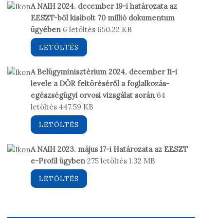
A NAIH 2024. december 19-i határozata az
EESZT-ből kisíbolt 70 millió dokumentum
ügyében
6 letöltés
650.22 KB
LETÖLTÉS
A Belügyminisztérium 2024. december 11-i
levele a DÖR feltöréséről a foglalkozás-
egészségügyi orvosi vizsgálat során
64
letöltés
447.59 KB
LETÖLTÉS
A NAIH 2023. május 17-i Határozata az EESZT
e-Profil ügyben
275 letöltés
1.32 MB
LETÖLTÉS