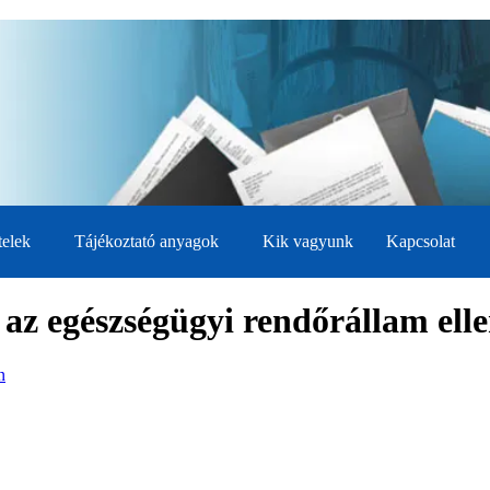
telek
Tájékoztató anyagok
Kik vagyunk
Kapcsolat
az egészségügyi rendőrállam ell
n