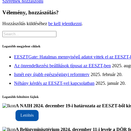
Szeretnék hozzászólni
Vélemény, hozzászólás?
Hozzászólás küldéséhez
be kell jelentkezni
.
Legutóbb megjelent cikkek
EESZTGate: Hatalmas mennyiségű adatot vittek el az EESZT-
Az önrendelkezési beállítások típusai az EESZT-ben
2025. aug
Ismét egy újabb egészségügyi reformterv
2025. február 20.
Néhány kérdés az EESZT-vel kapcsolatban
2025. január 20.
Legutóbb feltöltött fájlok
A NAIH 2024. december 19-i határozata az EESZT-ből ki
Letöltés
A Belügyminisztérium 2024. december 11-i levele a DÖR fel