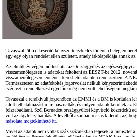
Tavasszal több elkeserítő kényszerintézkedés történt a beteg embe
egy-egy olyan rendelet ellen született, amely iskolapéldája annak
Az elmúlt év végén módosította az Országgyűlés az egészségügyi a
visszamenőlegesen is adatokat feltölteni az EESZT-be 2012. novem
visszamenőlegesen lennének kereshető adatok a rendszerben. A NEA
Természetesen az adatfeltöltés jogorvoslat nélküli kényszerintézkedé
ezért ezt a rendelkezést egyelőre még nem volt lehetőségem megtá
Tavasszal a rendkívüli jogrendben az EMMI és a BM is korlátlan le
adott felhatalmazást mire használták, és milyen adatok kerültek az 
felszabadítani. Szél Bernadett országgyűlési képviselő közérdekű ad
volt az ágyfelszabadítás. A levélből azonban más is kiderült, az,
másolata megtekinthető itt
.
Mivel az adatok nem voltak száz százalékban teljesek, a miniszter
továbbítsa az összes fekvőbeteg ellátási adatot a NEAK-hoz, amely ös