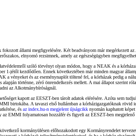
rek fokozott állami megfigyelésére. Két beadványom már megérkezett a
 az erőszakos, elnyomó rezsimnek, amely az egészségügyben megfigyelhe
datvédelemről szóló törvényt olyan módon, hogy a NEAK és a kórházak
ber 1-jétől kezdődően. Ennek következtében már minden magyar államp
K a vényeket és az eseménynaplót töltené fel, a kórházak pedig a nál
s alapján történne, zéró önrendelkezés mellett. A mai állapot szerint ró
madni az Alkotmánybíróságnál.
hetőséget kapott az EESZT-ben tárolt adatok elérésére. Azóta sem tudj
EMMI birtokába. A tavaszi első hullámban a kórházigazgatóknak rövid idő
atkérése, és
az index.hu-n megjelent újságcikk
nyomán kaphatott képet 
 hogy az EMMI folyamatosan hozzáfér és figyeli az EESZT-ben megjelenő
 a következő kormányülésen előhozakodott egy Kormányrendelet terveze
szeveti a kórházak teljesítményjelentéseivel, és ha a kórház elszámolt 