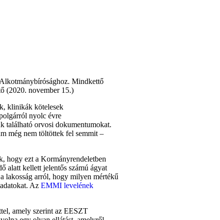
z Alkotmánybírósághoz. Mindkettő
tő (2020. november 15.)
, klinikák kötelesek
olgárról nyolc évre
uk található orvosi dokumentumokat.
lam még nem töltöttek fel semmit –
uk, hogy ezt a Kormányrendeletben
 alatt kellett jelentős számú ágyat
a lakosság arról, hogy milyen mértékű
 adatokat. Az
EMMI levelének
ttel, amely szerint az EESZT
volna egy olyan ellátást, amelyről