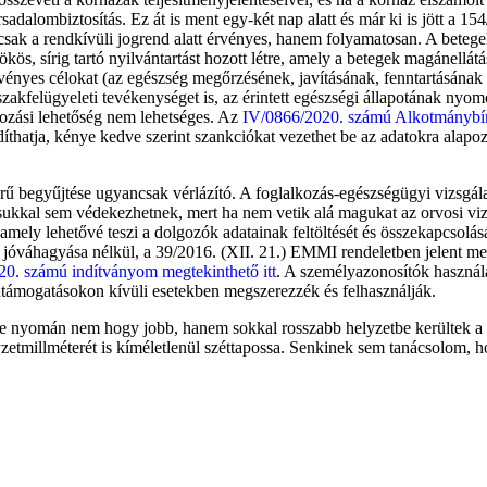
adalombiztosítás. Ez át is ment egy-két nap alatt és már ki is jött a 15
k a rendkívüli jogrend alatt érvényes, hanem folyamatosan. A betegek 
ökös, sírig tartó nyilvántartást hozott létre, amely a betegek magánellát
rvényes célokat (az egészség megőrzésének, javításának, fenntartásának 
zakfelügyeleti tevékenységet is, az érintett egészségi állapotának nyo
akozási lehetőség nem lehetséges. Az
IV/0866/2020. számú Alkotmánybírós
íthatja, kénye kedve szerint szankciókat vezethet be az adatokra alapo
rű begyűjtése ugyancsak vérlázító. A foglalkozás-egészségügyi vizsgála
ásukkal sem védekezhetnek, mert ha nem vetik alá magukat az orvosi v
amely lehetővé teszi a dolgozók adatainak feltöltését és összekapcsolá
jóváhagyása nélkül, a 39/2016. (XII. 21.) EMMI rendeletben jelent me
0. számú indítványom megtekinthető itt
. A személyazonosítók használa
ádtámogatásokon kívüli esetekben megszerezzék és felhasználják.
lete nyomán nem hogy jobb, hanem sokkal rosszabb helyzetbe kerültek
etmillméterét is kíméletlenül széttapossa. Senkinek sem tanácsolom, 