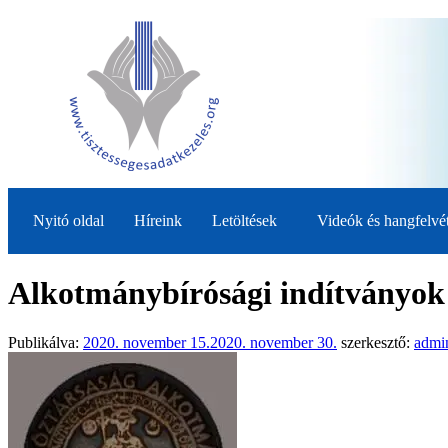
Nyitó oldal
Híreink
Letöltések
Videók és hangfelvé
Alkotmánybírósági indítványok 
Publikálva:
2020. november 15.
2020. november 30.
szerkesztő:
admi