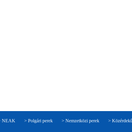
> NEAK
> Polgári perek
> Nemzetközi perek
> Közérdekű