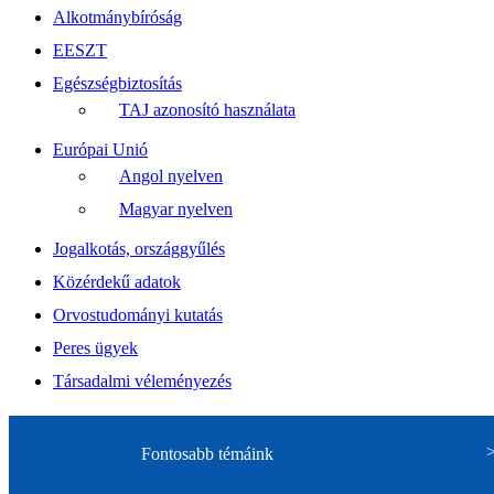
Alkotmánybíróság
EESZT
Egészségbiztosítás
TAJ azonosító használata
Európai Unió
Angol nyelven
Magyar nyelven
Jogalkotás, országgyűlés
Közérdekű adatok
Orvostudományi kutatás
Peres ügyek
Társadalmi véleményezés
Fontosabb témáink