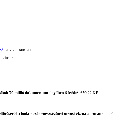
ből
2026. június 20.
usztus 9.
síbolt 70 millió dokumentum ügyében
6 letöltés
650.22 KB
töréséről a foglalkozás-egészségügyi orvosi vizsgálat során
64 letöl