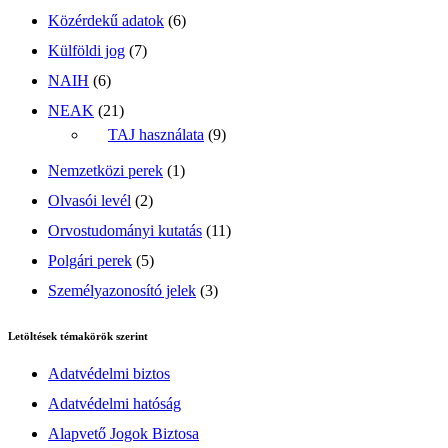
Közérdekű adatok
(6)
Külföldi jog
(7)
NAIH
(6)
NEAK
(21)
TAJ használata
(9)
Nemzetközi perek
(1)
Olvasói levél
(2)
Orvostudományi kutatás
(11)
Polgári perek
(5)
Személyazonosító jelek
(3)
Letöltések témakörök szerint
Adatvédelmi biztos
Adatvédelmi hatóság
Alapvető Jogok Biztosa