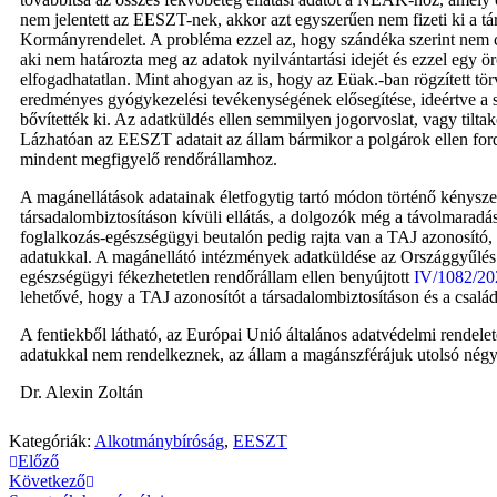
nem jelentett az EESZT-nek, akkor azt egyszerűen nem fizeti ki a társ
Kormányrendelet. A probléma ezzel az, hogy szándéka szerint nem csa
aki nem határozta meg az adatok nyilvántartási idejét és ezzel egy ör
elfogadhatatlan. Mint ahogyan az is, hogy az Eüak.-ban rögzített tö
eredményes gyógykezelési tevékenységének elősegítése, ideértve a s
bővítették ki. Az adatküldés ellen semmilyen jogorvoslat, vagy tilt
Lázhatóan az EESZT adatait az állam bármikor a polgárok ellen ford
mindent megfigyelő rendőrállamhoz.
A magánellátások adatainak életfogytig tartó módon történő kénysze
társadalombiztosításon kívüli ellátás, a dolgozók még a távolmarad
foglalkozás-egészségügyi beutalón pedig rajta van a TAJ azonosító, 
adatukkal. A magánellátó intézmények adatküldése az Országgyűlés 
egészségügyi fékezhetetlen rendőrállam ellen benyújtott
IV/1082/202
lehetővé, hogy a TAJ azonosítót a társadalombiztosításon és a csal
A fentiekből látható, az Európai Unió általános adatvédelmi rende
adatukkal nem rendelkeznek, az állam a magánszférájuk utolsó négyz
Dr. Alexin Zoltán
Kategóriák:
Alkotmánybíróság
,
EESZT
Előző
Következő