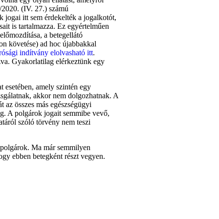
4/2020. (IV. 27.) számú
jogai itt sem érdekelték a jogalkotót,
ásait is tartalmazza. Ez egyértelműen
előmozdítása, a betegellátó
mon követése) ad hoc újabbakkal
ági indítvány elolvasható itt
.
zva. Gyakorlatilag elérkeztünk egy
t esetében, amely szintén egy
izsgálatnak, akkor nem dolgozhatnak. A
sát az összes más egészségügyi
g. A polgárok jogait semmibe vevő,
táról szóló törvény nem teszi
 a polgárok. Ma már semmilyen
hogy ebben betegként részt vegyen.