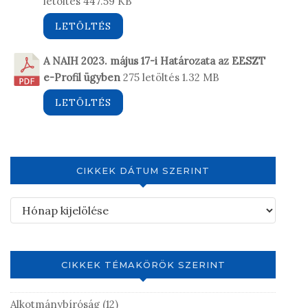
letöltés
447.59 KB
LETÖLTÉS
A NAIH 2023. május 17-i Határozata az EESZT
e-Profil ügyben
275 letöltés
1.32 MB
LETÖLTÉS
CIKKEK DÁTUM SZERINT
CIKKEK TÉMAKÖRÖK SZERINT
Alkotmánybíróság
(12)