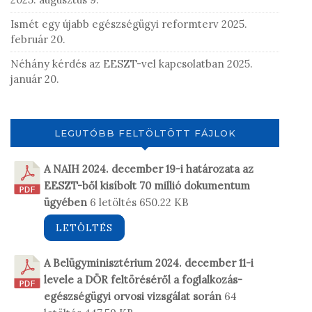
Ismét egy újabb egészségügyi reformterv
2025.
február 20.
Néhány kérdés az EESZT-vel kapcsolatban
2025.
január 20.
LEGUTÓBB FELTÖLTÖTT FÁJLOK
A NAIH 2024. december 19-i határozata az
EESZT-ből kisíbolt 70 millió dokumentum
ügyében
6 letöltés
650.22 KB
LETÖLTÉS
A Belügyminisztérium 2024. december 11-i
levele a DÖR feltöréséről a foglalkozás-
egészségügyi orvosi vizsgálat során
64