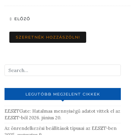
ELŐZŐ
SZERETNÉK HOZZÁSZÓLNI
LEGUTÓBB MEGJELENT CIKKEK
EESZTGate: Hatalmas mennyiségű adatot vittek el az
EESZT-ből
2026. június 20.
Az önrendelkezési beállítások típusai az EESZT-ben
2025. augusztus 9.