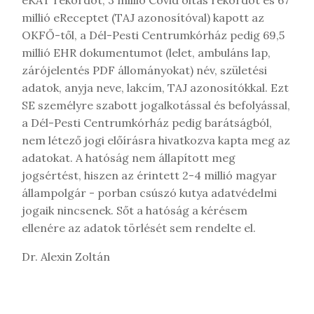
millió eReceptet (TAJ azonosítóval) kapott az
OKFŐ-től, a Dél-Pesti Centrumkórház pedig 69,5
millió EHR dokumentumot (lelet, ambuláns lap,
zárójelentés PDF állományokat) név, születési
adatok, anyja neve, lakcím, TAJ azonosítókkal. Ezt
SE személyre szabott jogalkotással és befolyással,
a Dél-Pesti Centrumkórház pedig barátságból,
nem létező jogi előírásra hivatkozva kapta meg az
adatokat. A hatóság nem állapított meg
jogsértést, hiszen az érintett 2-4 millió magyar
állampolgár - porban csúszó kutya adatvédelmi
jogaik nincsenek. Sőt a hatóság a kérésem
ellenére az adatok törlését sem rendelte el.
Dr. Alexin Zoltán