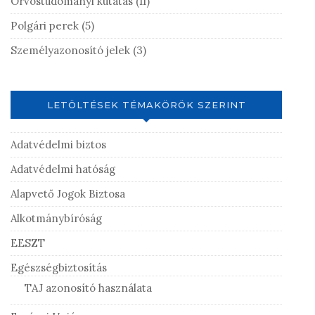
Orvostudományi kutatás
(11)
Polgári perek
(5)
Személyazonosító jelek
(3)
LETÖLTÉSEK TÉMAKÖRÖK SZERINT
Adatvédelmi biztos
Adatvédelmi hatóság
Alapvető Jogok Biztosa
Alkotmánybíróság
EESZT
Egészségbiztosítás
TAJ azonosító használata