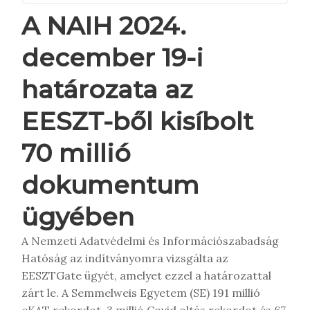
A NAIH 2024.
december 19-i
határozata az
EESZT-ből kisíbolt
70 millió
dokumentum
ügyében
A Nemzeti Adatvédelmi és Információszabadság
Hatóság az indítványomra vizsgálta az
EESZTGate ügyét, amelyet ezzel a határozattal
zárt le. A Semmelweis Egyetem (SE) 191 millió
eKAT rekordot, 3 millió Covid oltás rekordot és 67