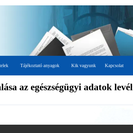
telek
Tájékoztató anyagok
Kik vagyunk
Kapcsolat
alása az egészségügyi adatok levé