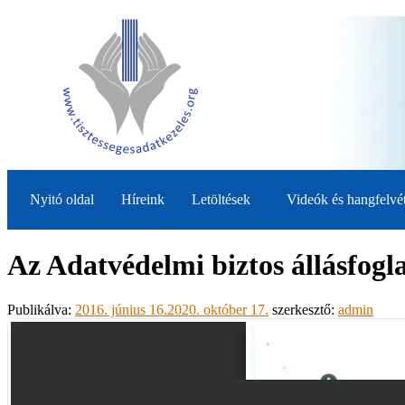
Nyitó oldal
Híreink
Letöltések
Videók és hangfelvé
Az Adatvédelmi biztos állásfogl
Publikálva:
2016. június 16.
2020. október 17.
szerkesztő:
admin