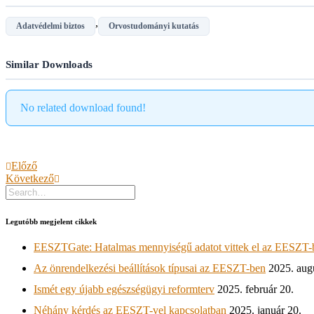
,
Adatvédelmi biztos
Orvostudományi kutatás
Similar Downloads
No related download found!
Előző
Következő
Legutóbb megjelent cikkek
EESZTGate: Hatalmas mennyiségű adatot vittek el az EESZT-
Az önrendelkezési beállítások típusai az EESZT-ben
2025. aug
Ismét egy újabb egészségügyi reformterv
2025. február 20.
Néhány kérdés az EESZT-vel kapcsolatban
2025. január 20.