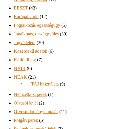
EESZT
(43)
Európai Unió
(12)
Foglalkozás-egészségügy
(5)
Jogalkotás, országgyűlés
(30)
Jogvédelem
(30)
Közérdekű adatok
(6)
Külföldi jog
(7)
NAIH
(6)
NEAK
(21)
TAJ használata
(9)
Nemzetközi perek
(1)
Olvasói levél
(2)
Orvostudományi kutatás
(11)
Polgári perek
(5)
Személyazonosító jelek
(3)