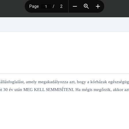
s állásfoglalást, amely megakadályozza azt, hogy a kórházak egészségü
ót 30 év után MEG KELL SEMMISÍTENI. Ha mégis megőrzik, akkor azt a kó