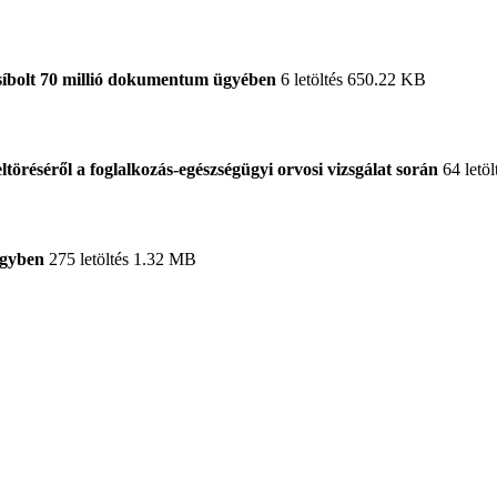
síbolt 70 millió dokumentum ügyében
6 letöltés
650.22 KB
töréséről a foglalkozás-egészségügyi orvosi vizsgálat során
64 letöl
ügyben
275 letöltés
1.32 MB