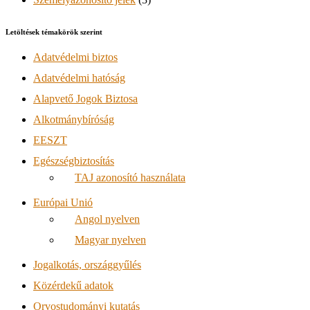
Letöltések témakörök szerint
Adatvédelmi biztos
Adatvédelmi hatóság
Alapvető Jogok Biztosa
Alkotmánybíróság
EESZT
Egészségbiztosítás
TAJ azonosító használata
Európai Unió
Angol nyelven
Magyar nyelven
Jogalkotás, országgyűlés
Közérdekű adatok
Orvostudományi kutatás