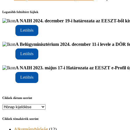
Legutóbb feltöltött fájlok
A NAIH 2024. december 19-i határozata az EESZT-ből ki
Letöltés
A Belügyminisztérium 2024. december 11-i levele a DÖR fel
Letöltés
A NAIH 2023. május 17-i Határozata az EESZT e-Profil 
Letöltés
Cikkek dátum szerint
Cikkek témakörök szerint
Alkotmánybíróság
(12)