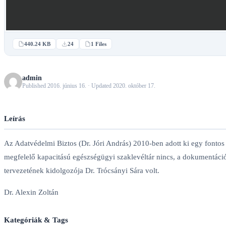
440.24 KB
24
1 Files
admin
Published 2016. június 16. · Updated 2020. október 17.
Leírás
Az Adatvédelmi Biztos (Dr. Jóri András) 2010-ben adott ki egy fonto
megfelelő kapacitású egészségügyi szaklevéltár nincs, a dokumentáci
tervezetének kidolgozója Dr. Trócsányi Sára volt.
Dr. Alexin Zoltán
Kategóriák & Tags