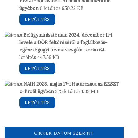
EESZT-ből kisíbolt 70 millió dokumentum
ügyében
6 letöltés
650.22 KB
LETÖLTÉS
A Belügyminisztérium 2024. december 11-i
levele a DÖR feltöréséről a foglalkozás-
egészségügyi orvosi vizsgálat során
64
letöltés
447.59 KB
LETÖLTÉS
A NAIH 2023. május 17-i Határozata az EESZT
e-Profil ügyben
275 letöltés
1.32 MB
LETÖLTÉS
CIKKEK DÁTUM SZERINT