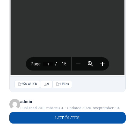
256.43 KB
9
1 Files
admin
Published 2011. március 4. · Updated 2020. szeptember 30.
LETÖLTÉS