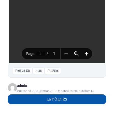
63.33 KB
28
1 Files
admin
Published 2016. január 28. · Updated 2020. október 17.
LETÖLTÉS