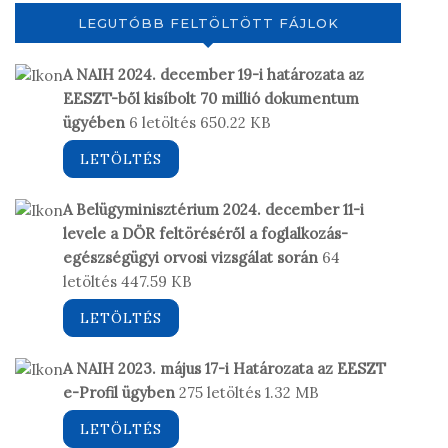
LEGUTÓBB FELTÖLTÖTT FÁJLOK
A NAIH 2024. december 19-i határozata az
EESZT-ből kisíbolt 70 millió dokumentum
ügyében
6 letöltés
650.22 KB
LETÖLTÉS
A Belügyminisztérium 2024. december 11-i
levele a DÖR feltöréséről a foglalkozás-
egészségügyi orvosi vizsgálat során
64
letöltés
447.59 KB
LETÖLTÉS
A NAIH 2023. május 17-i Határozata az EESZT
e-Profil ügyben
275 letöltés
1.32 MB
LETÖLTÉS