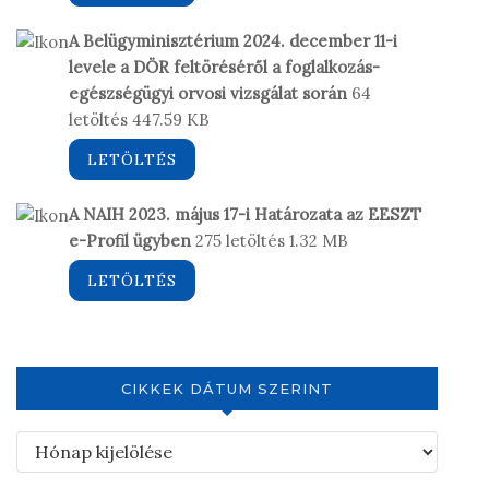
A Belügyminisztérium 2024. december 11-i
levele a DÖR feltöréséről a foglalkozás-
egészségügyi orvosi vizsgálat során
64
letöltés
447.59 KB
LETÖLTÉS
A NAIH 2023. május 17-i Határozata az EESZT
e-Profil ügyben
275 letöltés
1.32 MB
LETÖLTÉS
CIKKEK DÁTUM SZERINT