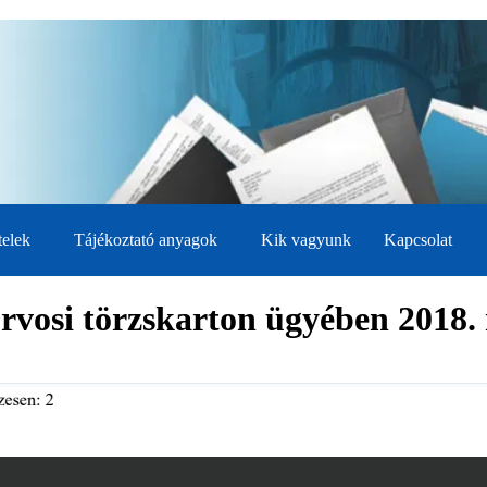
telek
Tájékoztató anyagok
Kik vagyunk
Kapcsolat
rvosi törzskarton ügyében 2018.