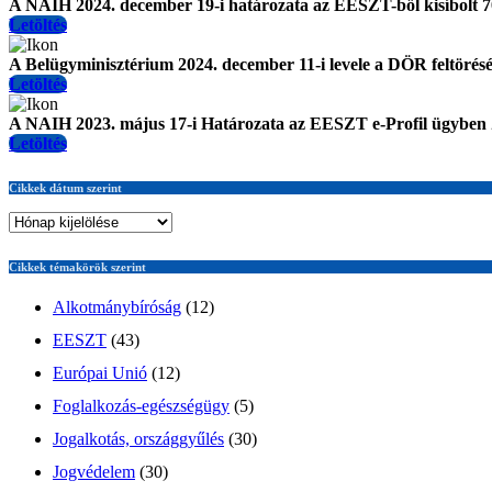
A NAIH 2024. december 19-i határozata az EESZT-ből kisíbolt
Letöltés
A Belügyminisztérium 2024. december 11-i levele a DÖR feltörésér
Letöltés
A NAIH 2023. május 17-i Határozata az EESZT e-Profil ügyben
Letöltés
Cikkek dátum szerint
Cikkek témakörök szerint
Alkotmánybíróság
(12)
EESZT
(43)
Európai Unió
(12)
Foglalkozás-egészségügy
(5)
Jogalkotás, országgyűlés
(30)
Jogvédelem
(30)