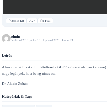
288.18 KB
27
1 Files
admin
Published 2018. június 10. · Updated 2020. október 23.
Leírás
A háziorvosi törzskarton feltöltését a GDPR előírásai alapján kell(en
nagy legények, ha a beteg nincs ott.
Dr. Alexin Zoltán
Kategóriák & Tags
,