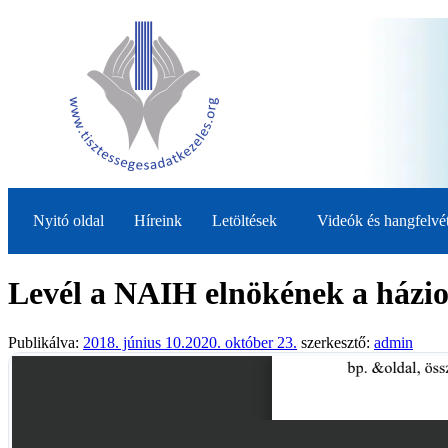
Nyitó oldal
Híreink
Letöltések
Videók és hangfelvé
Levél a NAIH elnökének a házio
Publikálva:
2018. június 10.
2020. október 23.
szerkesztő:
admin