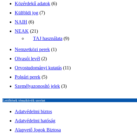
Közérdekű adatok
(6)
Külföldi jog
(7)
NAIH
(6)
NEAK
(21)
TAJ használata
(9)
Nemzetközi perek
(1)
Olvasói levél
(2)
Orvostudományi kutatás
(11)
Polgári perek
(5)
Személyazonosító jelek
(3)
Letöltések témakörök szerint
Adatvédelmi biztos
Adatvédelmi hatóság
Alapvető Jogok Biztosa