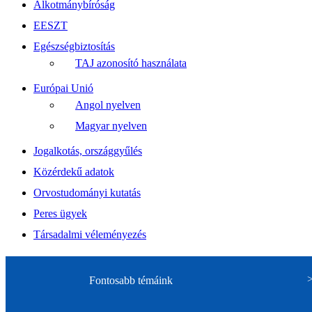
Alkotmánybíróság
EESZT
Egészségbiztosítás
TAJ azonosító használata
Európai Unió
Angol nyelven
Magyar nyelven
Jogalkotás, országgyűlés
Közérdekű adatok
Orvostudományi kutatás
Peres ügyek
Társadalmi véleményezés
Fontosabb témáink