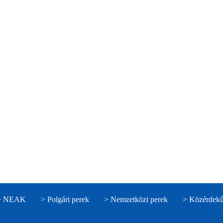
> NEAK
> Polgári perek
> Nemzetközi perek
> Közérdekű