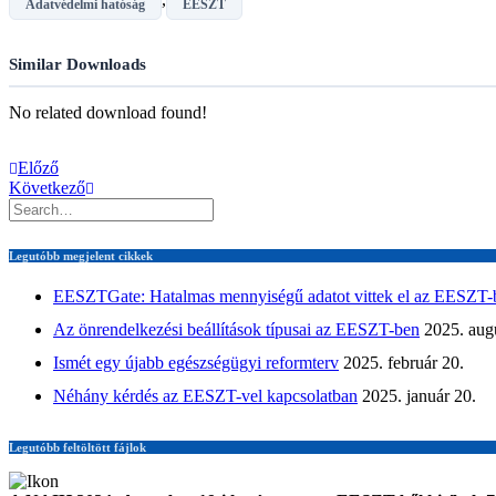
Adatvédelmi hatóság
EESZT
Similar Downloads
No related download found!
Előző
Következő
Legutóbb megjelent cikkek
EESZTGate: Hatalmas mennyiségű adatot vittek el az EESZT-
Az önrendelkezési beállítások típusai az EESZT-ben
2025. aug
Ismét egy újabb egészségügyi reformterv
2025. február 20.
Néhány kérdés az EESZT-vel kapcsolatban
2025. január 20.
Legutóbb feltöltött fájlok