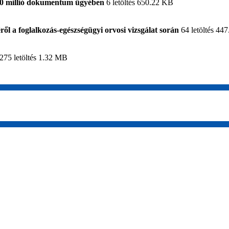
 70 millió dokumentum ügyében
6 letöltés
650.22 KB
ől a foglalkozás-egészségügyi orvosi vizsgálat során
64 letöltés
447
275 letöltés
1.32 MB