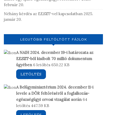
február 20.
Néhány kérdés az EESZT-vel kapcsolatban
2025.
január 20.
LEGUTÓBB FELTÖLTÖTT FÁJLOK
A NAIH 2024. december 19-i határozata az
EESZT-ből kisíbolt 70 millió dokumentum
ügyében
6 letöltés
650.22 KB
LETÖLTÉS
A Belügyminisztérium 2024. december 11-i
levele a DÖR feltöréséről a foglalkozás-
egészségügyi orvosi vizsgálat során
64
letöltés
447.59 KB
LETÖLTÉS