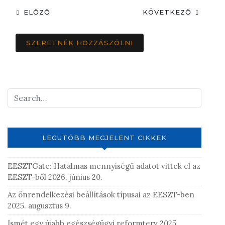
ELŐZŐ
KÖVETKEZŐ
SZERETNÉK HOZZÁSZÓLNI
LEGUTÓBB MEGJELENT CIKKEK
EESZTGate: Hatalmas mennyiségű adatot vittek el az
EESZT-ből
2026. június 20.
Az önrendelkezési beállítások típusai az EESZT-ben
2025. augusztus 9.
Ismét egy újabb egészségügyi reformterv
2025.