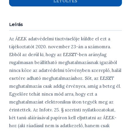
LETÖLTÉS
Leírás
Az ÁEEK adatvédelmi tisztviselője küldte el ezt a
tájékoztatót 2020. november 23-án a számomra.
Ebből az derül ki, hogy az EESZT-ben aránylag
rugalmasan beállítható meghatalmazásnak igazából
nincs köze az adatvédelmi törvényben szereplő, halál
esetére adható meghatalmazáshoz. Sőt, az EESZT
meghatalmazás csak addig érvényes, amíg a beteg él.
Egyelőre tehát nincs mód arra, hogy ezt a
meghatalmazást elektronikus úton tegyék meg az
érintettek. Az Infotv. 25. § szerinti nyilatkozatokat,
két tanú aláírásával papíron kell eljuttatni az ÁEEK-
hoz (aki ráadásul nem is adatkezelő, hanem csak