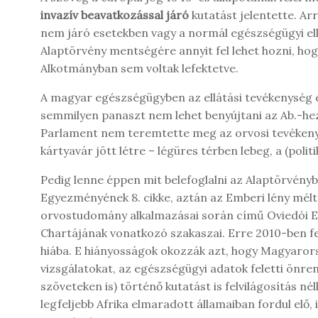
invazív beavatkozással járó
kutatást jelentette. Ar
nem járó esetekben vagy a normál egészségügyi el
Alaptörvény mentségére annyit fel lehet hozni, ho
Alkotmányban sem voltak lefektetve.
A magyar egészségügyben az ellátási tevékenység e
semmilyen panaszt nem lehet benyújtani az Ab.-hez
Parlament nem teremtette meg az orvosi tevékenys
kártyavár jött létre – légüres térben lebeg, a (polit
Pedig lenne éppen mit belefoglalni az Alaptörvényb
Egyezményének 8. cikke, aztán az Emberi lény méltó
orvostudomány alkalmazásai során című Oviedói E
Chartájának vonatkozó szakaszai. Erre 2010-ben fe
hiába. E hiányosságok okozzák azt, hogy Magyaror
vizsgálatokat, az egészségügyi adatok feletti önre
szöveteken is) történő kutatást is felvilágosítás né
legfeljebb Afrika elmaradott államaiban fordul elő,