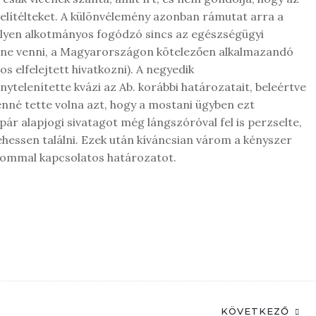
 elítélteket. A különvélemény azonban rámutat arra a
lyen alkotmányos fogódzó sincs az egészségügyi
etne venni, a Magyarországon kötelezően alkalmazandó
s elfelejtett hivatkozni). A negyedik
telenítette kvázi az Ab. korábbi határozatait, beleértve
lenné tette volna azt, hogy a mostani ügyben ezt
ár alapjogi sivatagot még lángszóróval fel is perzselte,
hessen találni. Ezek után kíváncsian várom a kényszer
yommal kapcsolatos határozatot.
KÖVETKEZŐ