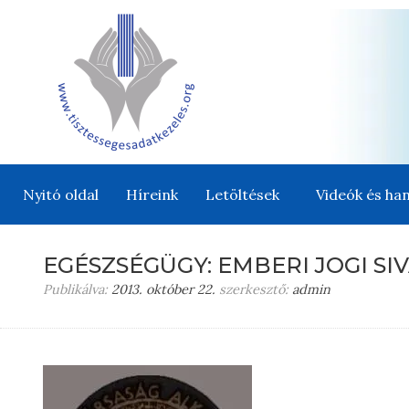
Nyitó oldal
Híreink
Letöltések
Videók és han
EGÉSZSÉGÜGY: EMBERI JOGI SI
Publikálva:
2013. október 22.
szerkesztő:
admin