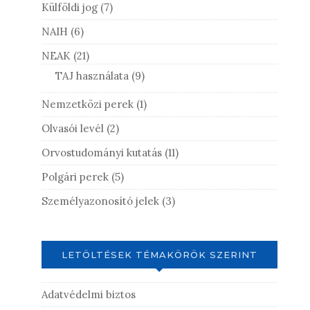
Külföldi jog
(7)
NAIH
(6)
NEAK
(21)
TAJ használata
(9)
Nemzetközi perek
(1)
Olvasói levél
(2)
Orvostudományi kutatás
(11)
Polgári perek
(5)
Személyazonosító jelek
(3)
LETÖLTÉSEK TÉMAKÖRÖK SZERINT
Adatvédelmi biztos