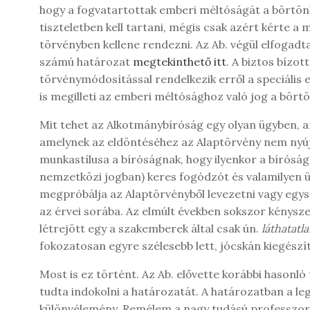
hogy a fogvatartottak emberi méltóságát a börtön
tiszteletben kell tartani, mégis csak azért kérte a
törvényben kellene rendezni. Az Ab. végül elfogadta 
számú határozat
megtekinthető itt
. A biztos bízo
törvénymódosítással rendelkezik erről a speciális e
is megilleti az emberi méltósághoz való jog a börtö
Mit tehet az Alkotmánybíróság egy olyan ügyben, a
amelynek az eldöntéséhez az Alaptörvény nem nyújt
munkastílusa a bíróságnak, hogy ilyenkor a bírósá
nemzetközi jogban) keres fogódzót és valamilyen 
megpróbálja az Alaptörvényből levezetni vagy egys
az érvei sorába. Az elmúlt években sokszor kényszer
létrejött egy a szakemberek által csak ún.
láthatatl
fokozatosan egyre szélesebb lett, jócskán kiegészí
Most is ez történt. Az Ab. elővette korábbi hasonl
tudta indokolni a határozatát. A határozatban a leg
különvélemény. Remélem a nagy tudású professzor c