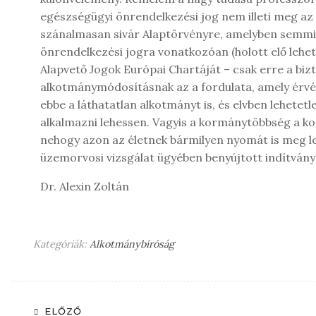
egészségügyi önrendelkezési jog nem illeti meg az
szánalmasan sivár Alaptörvényre, amelyben semmi
önrendelkezési jogra vonatkozóan (holott elő leh
Alapvető Jogok Európai Chartáját – csak erre a bizto
alkotmánymódosításnak az a fordulata, amely érvény
ebbe a láthatatlan alkotmányt is, és elvben lehetet
alkalmazni lehessen. Vagyis a kormánytöbbség a kop
nehogy azon az életnek bármilyen nyomát is meg le
üzemorvosi vizsgálat ügyében benyújtott indítván
Dr. Alexin Zoltán
Kategóriák:
Alkotmánybíróság
ELŐZŐ