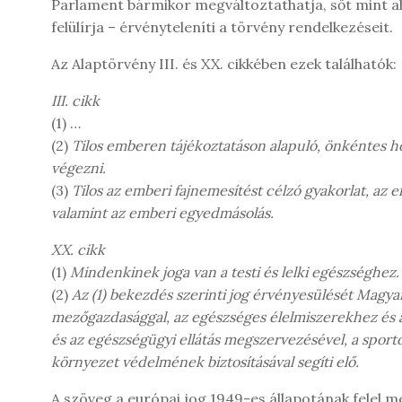
Parlament bármikor megváltoztathatja, sőt mint aho
felülírja – érvényteleníti a törvény rendelkezéseit.
Az Alaptörvény III. és XX. cikkében ezek találhatók:
III. cikk
(1) …
(2)
Tilos emberen tájékoztatáson alapuló, önkéntes ho
végezni.
(3)
Tilos az emberi fajnemesítést célzó gyakorlat, az 
valamint az emberi egyedmásolás.
XX. cikk
(1)
Mindenkinek joga van a testi és lelki egészséghez.
(2)
Az (1) bekezdés szerinti jog érvényesülését Magya
mezőgazdasággal, az egészséges élelmiszerekhez és a
és az egészségügyi ellátás megszervezésével, a sporto
környezet védelmének biztosításával segíti elő.
A szöveg a európai jog 1949-es állapotának felel me