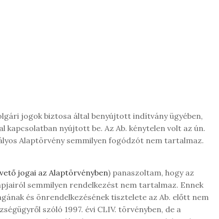
gári jogok biztosa által benyújtott indítvány ügyében,
l kapcsolatban nyújtott be. Az Ab. kénytelen volt az ún.
atályos Alaptörvény semmilyen fogódzót nem tartalmaz.
vető jogai az Alaptörvényben
) panaszoltam, hogy az
lapjairól semmilyen rendelkezést nem tartalmaz. Ennek
ágának és önrendelkezésének tisztelete az Ab. előtt nem
ségügyről szóló 1997. évi CLIV. törvényben, de a