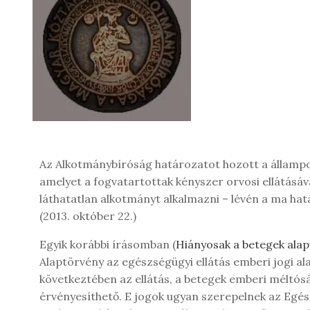
Az Alkotmánybíróság határozatot hozott a állampol
amelyet a fogvatartottak kényszer orvosi ellátásáva
láthatatlan alkotmányt alkalmazni – lévén a ma h
(2013. október 22.)
Egyik korábbi írásomban (
Hiányosak a betegek alap
Alaptörvény az egészségügyi ellátás emberi jogi a
következtében az ellátás, a betegek emberi méltós
érvényesíthető. E jogok ugyan szerepelnek az Egész