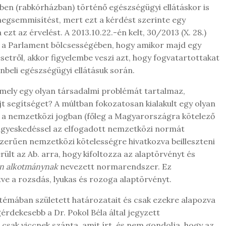
ben (rabkórházban) történő egészségügyi ellátáskor is
 megsemmisítést, mert ezt a kérdést szerinte egy
ezt az érvelést. A 2013.10.22.-én kelt, 30/2013 (X. 28.)
tt a Parlament bölcsességében, hogy amikor majd egy
setről, akkor figyelembe veszi azt, hogy fogvatartottakat
nbeli egészségügyi ellátásuk során.
mely egy olyan társadalmi problémát tartalmaz,
 segítséget? A múltban fokozatosan kialakult egy olyan
g a nemzetközi jogban (főleg a Magyarországra kötelező
ügyeskedéssel az elfogadott nemzetközi normát
zerűen nemzetközi kötelességre hivatkozva beilleszteni
ült az Ab. arra, hogy kifoltozza az alaptörvényt és
an alkotmánynak
nevezett normarendszer. Ez
tve a rozsdás, lyukas és rozoga alaptörvényt.
ó témában született határozatait és csak ezekre alapozva
érdekesebb a Dr. Pokol Béla által jegyzett
sak viccnek szánta, amit írt, és nem gondolja, hogy az