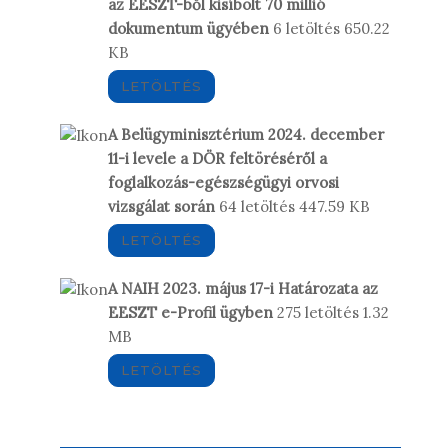
az EESZT-ből kisíbolt 70 millió
dokumentum ügyében
6 letöltés
650.22
KB
LETÖLTÉS
A Belügyminisztérium 2024. december
11-i levele a DÖR feltöréséről a
foglalkozás-egészségügyi orvosi
vizsgálat során
64 letöltés
447.59 KB
LETÖLTÉS
A NAIH 2023. május 17-i Határozata az
EESZT e-Profil ügyben
275 letöltés
1.32
MB
LETÖLTÉS