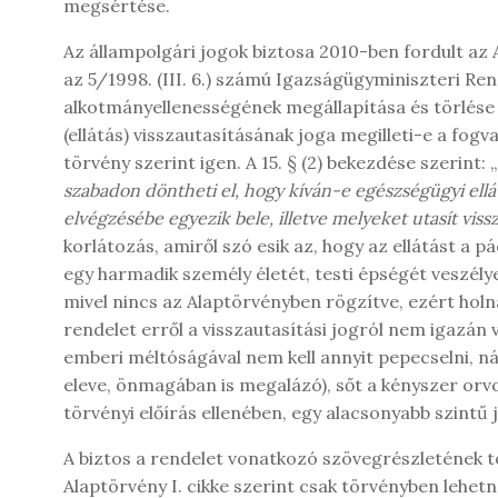
megsértése.
Az állampolgári jogok biztosa 2010-ben fordult az 
az 5/1998. (III. 6.) számú Igazságügyminiszteri Rend
alkotmányellenességének megállapítása és törlése 
(ellátás) visszautasításának joga megilleti-e a fogv
törvény szerint igen. A 15. § (2) bekezdése szerint: „
szabadon döntheti el, hogy kíván-e egészségügyi ellá
elvégzésébe egyezik bele, illetve melyeket utasít viss
korlátozás, amiről szó esik az, hogy az ellátást a p
egy harmadik személy életét, testi épségét veszél
mivel nincs az Alaptörvényben rögzítve, ezért holna
rendelet erről a visszautasítási jogról nem igazán
emberi méltóságával nem kell annyit pepecselni, n
eleve, önmagában is megalázó), sőt a kényszer orvos
törvényi előírás ellenében, egy alacsonyabb szintű 
A biztos a rendelet vonatkozó szövegrészletének tö
Alaptörvény I. cikke szerint csak törvényben lehetn