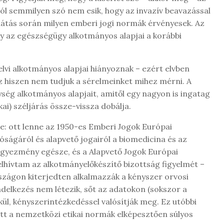
ról semmilyen szó nem esik, hogy az invazív beavazással
látás során milyen emberi jogi normák érvényesek. Az
gy az egészségügy alkotmányos alapjai a korábbi
lvi alkotmányos alapjai hiányoznak – ezért elvben
 hiszen nem tudjuk a sérelmeinket mihez mérni. A
ég alkotmányos alapjait, amitől egy nagyon is ingatag
ikai) széljárás össze-vissza dobálja.
e: ott lenne az 1950-es Emberi Jogok Európai
ságáról és alapvető jogairól a biomedicina és az
gyezmény egésze, és a Alapvető Jogok Európai
lhívtam az alkotmányelőkészítő bizottság figyelmét –
szágon kiterjedten alkalmazzák a kényszer orvosi
ndelkezés nem létezik, sőt az adatokon (sokszor a
lkül, kényszerintézkedéssel valósítják meg. Ez utóbbi
 itt a nemzetközi etikai normák elképesztően súlyos