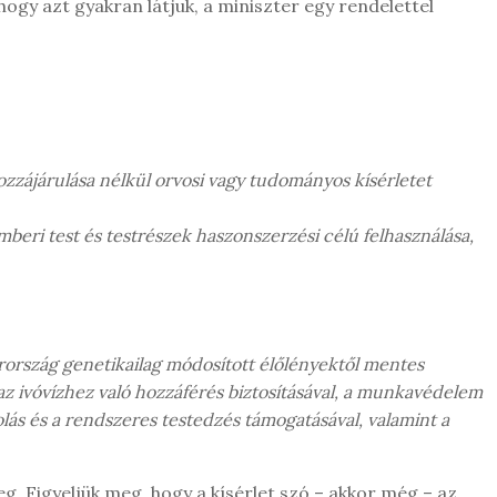
gy azt gyakran látjuk, a miniszter egy rendelettel
zzájárulása nélkül orvosi vagy tudományos kísérletet
emberi test és testrészek haszonszerzési célú felhasználása,
rország genetikailag módosított élőlényektől mentes
z ivóvízhez való hozzáférés biztosításával, a munkavédelem
lás és a rendszeres testedzés támogatásával, valamint a
g. Figyeljük meg, hogy a kísérlet szó – akkor még – az