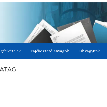
gfelvételek
Tájékoztató anyagok
Kik vagyunk
VATAG