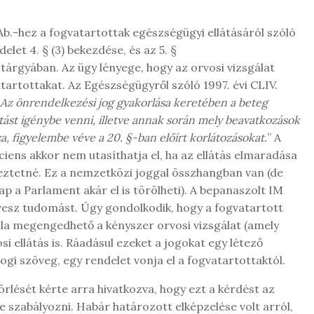
Ab.-hez a fogvatartottak egészségügyi ellátásáról szóló
elet 4. § (3) bekezdése, és az 5. §
tárgyában. Az ügy lényege, hogy az orvosi vizsgálat
atartottakat. Az Egészségügyről szóló 1997. évi CLIV.
Az önrendelkezési jog gyakorlása keretében a beteg
tást igénybe venni, illetve annak során mely beavatkozások
za, figyelembe véve a 20. §-ban előírt korlátozásokat.
” A
áciens akkor nem utasíthatja el, ha az ellátás elmaradása
yeztetné. Ez a nemzetközi joggal összhangban van (de
p a Parlament akár el is törölheti). A bepanaszolt IM
 vesz tudomást. Úgy gondolkodik, hogy a fogvatartott
ála megengedhető a kényszer orvosi vizsgálat (amely
i ellátás is. Ráadásul ezeket a jogokat egy létező
jogi szöveg, egy rendelet vonja el a fogvatartottaktól.
rlését kérte arra hivatkozva, hogy ezt a kérdést az
e szabályozni. Habár határozott elképzelése volt arról,