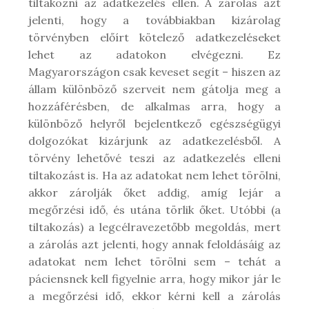
tiltakozni az adatkezelés ellen. A zárolás azt
jelenti, hogy a továbbiakban kizárolag
törvényben előírt kötelező adatkezeléseket
lehet az adatokon elvégezni. Ez
Magyarországon csak keveset segít – hiszen az
állam különböző szerveit nem gátolja meg a
hozzáférésben, de alkalmas arra, hogy a
különböző helyről bejelentkező egészségügyi
dolgozókat kizárjunk az adatkezelésből. A
törvény lehetővé teszi az adatkezelés elleni
tiltakozást is. Ha az adatokat nem lehet törölni,
akkor zárolják őket addig, amíg lejár a
megőrzési idő, és utána törlik őket. Utóbbi (a
tiltakozás) a legcélravezetőbb megoldás, mert
a zárolás azt jelenti, hogy annak feloldásáig az
adatokat nem lehet törölni sem – tehát a
páciensnek kell figyelnie arra, hogy mikor jár le
a megőrzési idő, ekkor kérni kell a zárolás