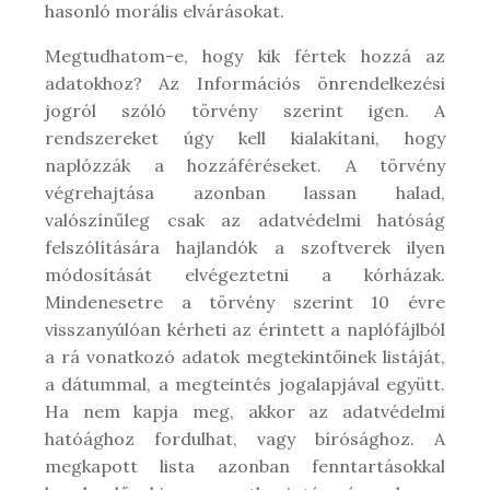
hasonló morális elvárásokat.
Megtudhatom-e, hogy kik fértek hozzá az
adatokhoz? Az Információs önrendelkezési
jogról szóló törvény szerint igen. A
rendszereket úgy kell kialakítani, hogy
naplózzák a hozzáféréseket. A törvény
végrehajtása azonban lassan halad,
valószínűleg csak az adatvédelmi hatóság
felszólítására hajlandók a szoftverek ilyen
módosítását elvégeztetni a kórházak.
Mindenesetre a törvény szerint 10 évre
visszanyúlóan kérheti az érintett a naplófájlból
a rá vonatkozó adatok megtekintőinek listáját,
a dátummal, a megteintés jogalapjával együtt.
Ha nem kapja meg, akkor az adatvédelmi
hatóághoz fordulhat, vagy bírósághoz. A
megkapott lista azonban fenntartásokkal