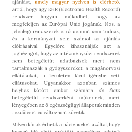
ajánlást,
amely magyar nyelven is elérhető
,
arról, hogy agy EHR (Electronic Health Record)
rendszer hogyan működhet, hogy az
megfeleljen az Európai Unió jogának. Nos, a
jelenlegi rendszerek erről semmit sem tudnak,
és a kormányzat sem számol az ajánlás
előírásaival. Egyelőre kihasználják azt a
joghézagot, hogy az intézményközi rendszerek
nem betegéletút adatbázisok mert nem
tartalmazzák a gyógyszereket, a magánorvosi
ellátásokat, a területen kívül igénybe vett
ellátásokat. Ugyanakkor azonban számos
helyhez kötött ember számára
de facto
betegéletút rendszerként működnek, mert
lényegében az ő egészségügyi állapotuk minden
rezdülését és változását követik.
Milyen károk érhetik a pácienseket azáltal, hogy
hosszú idő alatt gyűjtött személyes adataik