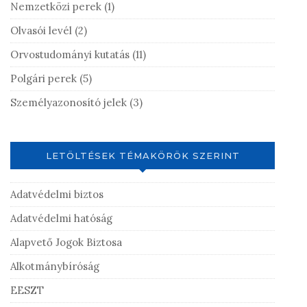
Nemzetközi perek
(1)
Olvasói levél
(2)
Orvostudományi kutatás
(11)
Polgári perek
(5)
Személyazonosító jelek
(3)
LETÖLTÉSEK TÉMAKÖRÖK SZERINT
Adatvédelmi biztos
Adatvédelmi hatóság
Alapvető Jogok Biztosa
Alkotmánybíróság
EESZT