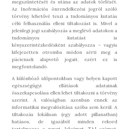
megszüntetését és utána az adatok törlését.
Az Inofrmációs önrendelkezési jogról szóló
törvény lehetővé teszi a tudományos kutatás
célú felhasználás elleni tiltakozást is. Mivel a
jelenlegi jogi szabályozás a meglévő adatokon a
tudományos kutatást is
kényszerintézkedésként szabályozza – vagyis
kifejezetten otromba módon sérti meg a
páciensek alapvető jogait, ezért ez is
megfontolandó.
A különböző időpontokban vagy helyen kapott
egészségügyi ellátások adatainak
összekapcsolása ellen lehet tiltakozni a törvény
szerint. A valóságban azonban ennek az
informatikai megvalósítása szóba sem kerül. A
tiltakozás lokálisan (egy adott pillanatban)
hatásos, de igazából minden rekord
tartalmazza a nevet, lakcímet, TAJ számot,