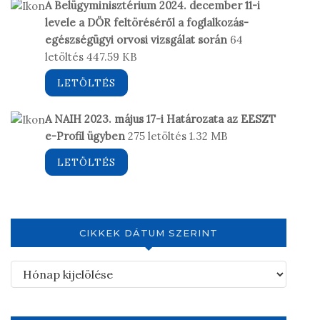
A Belügyminisztérium 2024. december 11-i
levele a DÖR feltöréséről a foglalkozás-
egészségügyi orvosi vizsgálat során
64
letöltés
447.59 KB
LETÖLTÉS
A NAIH 2023. május 17-i Határozata az EESZT
e-Profil ügyben
275 letöltés
1.32 MB
LETÖLTÉS
CIKKEK DÁTUM SZERINT