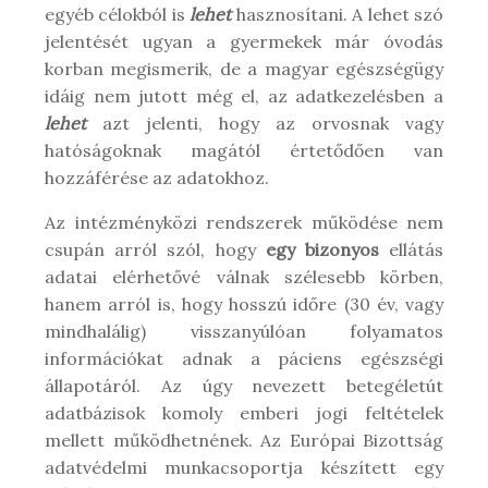
egyéb célokból is
lehet
hasznosítani. A lehet szó
jelentését ugyan a gyermekek már óvodás
korban megismerik, de a magyar egészségügy
idáig nem jutott még el, az adatkezelésben a
lehet
azt jelenti, hogy az orvosnak vagy
hatóságoknak magától értetődően van
hozzáférése az adatokhoz.
Az intézményközi rendszerek működése nem
csupán arról szól, hogy
egy bizonyos
ellátás
adatai elérhetővé válnak szélesebb körben,
hanem arról is, hogy hosszú időre (30 év, vagy
mindhalálig) visszanyúlóan folyamatos
információkat adnak a páciens egészségi
állapotáról. Az úgy nevezett betegéletút
adatbázisok komoly emberi jogi feltételek
mellett működhetnének. Az Európai Bizottság
adatvédelmi munkacsoportja készített egy