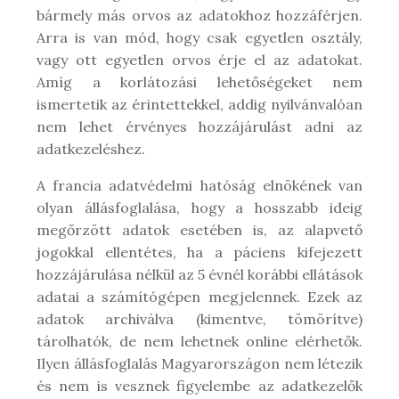
bármely más orvos az adatokhoz hozzáférjen.
Arra is van mód, hogy csak egyetlen osztály,
vagy ott egyetlen orvos érje el az adatokat.
Amíg a korlátozási lehetőségeket nem
ismertetik az érintettekkel, addig nyilvánvalóan
nem lehet érvényes hozzájárulást adni az
adatkezeléshez.
A francia adatvédelmi hatóság elnökének van
olyan állásfoglalása, hogy a hosszabb ideig
megőrzött adatok esetében is, az alapvető
jogokkal ellentétes, ha a páciens kifejezett
hozzájárulása nélkül az 5 évnél korábbi ellátások
adatai a számítógépen megjelennek. Ezek az
adatok archiválva (kimentve, tömörítve)
tárolhatók, de nem lehetnek online elérhetők.
Ilyen állásfoglalás Magyarországon nem létezik
és nem is vesznek figyelembe az adatkezelők