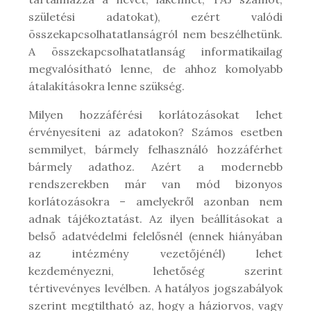
születési adatokat), ezért valódi
összekapcsolhatatlanságról nem beszélhetünk.
A összekapcsolhatatlanság informatikailag
megvalósítható lenne, de ahhoz komolyabb
átalakításokra lenne szükség.
Milyen hozzáférési korlátozásokat lehet
érvényesíteni az adatokon? Számos esetben
semmilyet, bármely felhasználó hozzáférhet
bármely adathoz. Azért a modernebb
rendszerekben már van mód bizonyos
korlátozásokra – amelyekről azonban nem
adnak tájékoztatást. Az ilyen beállításokat a
belső adatvédelmi felelősnél (ennek hiányában
az intézmény vezetőjénél) lehet
kezdeményezni, lehetőség szerint
tértivevényes levélben. A hatályos jogszabályok
szerint megtiltható az, hogy a háziorvos, vagy