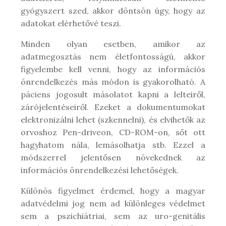
gyógyszert szed, akkor döntsön úgy, hogy az
adatokat elérhetővé teszi.
Minden olyan esetben, amikor az
adatmegosztás nem életfontosságú, akkor
figyelembe kell venni, hogy az információs
önrendelkezés más módon is gyakorolható. A
páciens jogosult másolatot kapni a lelteiről,
zárójelentéseiről. Ezeket a dokumentumokat
elektronizálni lehet (szkennelni), és elvihetők az
orvoshoz Pen-driveon, CD-ROM-on, sőt ott
hagyhatom nála, lemásolhatja stb. Ezzel a
módszerrel jelentősen növekednek az
információs önrendelkezési lehetőségek.
Különös figyelmet érdemel, hogy a magyar
adatvédelmi jog nem ad különleges védelmet
sem a pszichiátriai, sem az uro-genitális