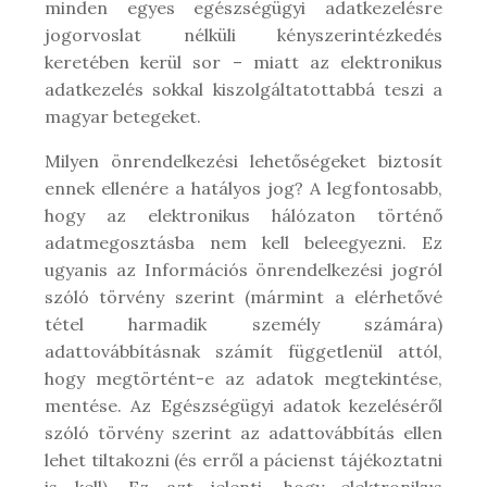
minden egyes egészségügyi adatkezelésre
jogorvoslat nélküli kényszerintézkedés
keretében kerül sor – miatt az elektronikus
adatkezelés sokkal kiszolgáltatottabbá teszi a
magyar betegeket.
Milyen önrendelkezési lehetőségeket biztosít
ennek ellenére a hatályos jog? A legfontosabb,
hogy az elektronikus hálózaton történő
adatmegosztásba nem kell beleegyezni. Ez
ugyanis az Információs önrendelkezési jogról
szóló törvény szerint (mármint a elérhetővé
tétel harmadik személy számára)
adattovábbításnak számít függetlenül attól,
hogy megtörtént-e az adatok megtekintése,
mentése. Az Egészségügyi adatok kezeléséről
szóló törvény szerint az adattovábbítás ellen
lehet tiltakozni (és erről a pácienst tájékoztatni
is kell). Ez azt jelenti, hogy elektronikus