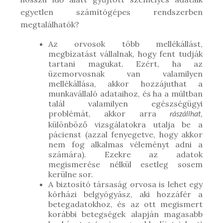
egyetlen számítógépes rendszerben
megtalálhatók?
Az orvosok több mellékállást,
megbízatást vállalnak, hogy fent tudják
tartani magukat. Ezért, ha az
üzemorvosnak van valamilyen
mellékállása, akkor hozzájuthat a
munkavállaló adataihoz, és ha a múltban
talál valamilyen egészségügyi
problémát, akkor arra
,
rászállhat
különböző vizsgálatokra utalja be a
pácienst (azzal fenyegetve, hogy akkor
nem fog alkalmas véleményt adni a
számára). Ezekre az adatok
megismerése nélkül esetleg sosem
kerülne sor.
A biztosító társaság orvosa is lehet egy
kórházi belgyógyász, aki hozzáfér a
betegadatokhoz, és az ott megismert
korábbi betegségek alapján magasabb