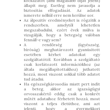
kockázatot (ami magasabb díjat jelent)
állapít meg. Esetleg nem javasolja a
biztosítás elfogadását. Az adatok
ismerete nélkül erre nem kerülne sor.
Az álpozitív eredményeket is rögzítik a
rendszerben, amelytől lehetetlen
megszabadulni, ezért évek múlva is
vizsgálják, hogy a betegség valóban
fennáll-e vagy sem?
A rendőrség (ügyészség,
bíróság) meghatározott gyanúsított
esetében kérhet adatokat egy
szolgáltatótól. Korábban a szolgáltató
csak korlátozott információkhoz (az
általa megállapítottakhoz) juthatott
hozzá, most viszont sokkal több adatot
tud átadni.
Ha egészségkárosodás miatt pert indít
a beteg, akkor az igazságügyi
orvosszakértő eddig csak a konkrét
műtét adataihoz férhetett hozzá, most
viszont a teljes életúthoz, ami azt
jelenti, hogy a gyermekkori