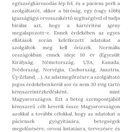
egészségkárosodás lép fel, és a páciens perli a
szolgáltatót, akkor a bíróság, egy (vagy több)
igazságügyi orvosszakértő segítségével el tudja
bírálni azt, hogy a kártérítési igény
megalapozott-e. Ennek érdekében az egyes
ellátások során keletkezett adatokat a
szolgáltók meg kell őrizzék. Normális
országokban ennek ideje 10 év (Egyesült
Királyság, Németország, USA, Kanada,
Svédország, Norvégia, Csehország, Ausztria,
Új-Zéland, …). Az adatmegőrzésre a szolgáltató
jogos érdekében kerül sor és nem 30 évig tartó
kényszerintézkedésként, mint
Magyarországon. Ezt a beteg szempontjából
kényszerű célt keverik össze Magyarországon
azokkal a további célokkal, hogy az adatokat a
páciensek gyógyítására, betegségek
megelőzésére, orvosi kutatásra, tervezésre és