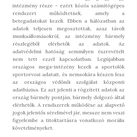
intézmény része – ezért közös számítógépes
rendszert működtetnek, amely a
betegadatokat kezeli. Ebben a hálózatban az
adatok teljesen megosztottak, azaz távoli
munkaállomásokról, az intézmény bármely
részlegéből elérhetők az adatok. Az
adatvédelmi hatóság semmilyen észrevételt
nem tett ezzel kapcsolatban. Legújabban
országos mega-intézény kezeli a sportolók
sportorvosi adatait, és nemsokára készen lesz
az országos védőnői szolgálat központi
adatbázisa. Ez azt jelenti a rögzített adatok az
ország bármely pontján, bármely dolgozó által
elérhetők. A rendszerek működése az alapvető
jogok jelentős sérelmével jár, messze nem veszi
figyelembe a titoktartásra vonatkozó morális
követelményeket.