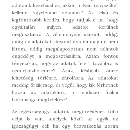
adataink kezeléséhez, akkor milyen tényezőket
kellene figyelembe vennünk? Az első és
legfontosabb kérdés, hogy tudjuk-e mi, hogy
egyáltalán milyen adatok kerülnek
megosztásra. A véleményem szerint, addig,
amíg az adatokat kinyomtatva én magam nem
látom, addig megalapozottan nem adhatok
engedélyt a megosztásukra. Aztán fontos
tényező az, hogy az adatok felett továbbra is
rendelkezhetem-e? Azaz, késbőbb van-e
lehetőség törlésre, zárolásra. Az adatokat
meddig őrzik meg, és végül, hogy kik férhetnek
hozzá az adatokhoz, a rendszer fizikai
biztonsága megfelelő-e?
Az egészségügyi adatok megőrzésének több
célja is van, amelyek közül az egyik az
igazságügyi cél: ha egy beavatkozás során