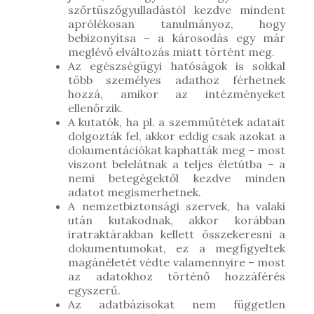
szőrtüszőgyulladástól kezdve mindent
aprólékosan tanulmányoz, hogy
bebizonyítsa – a károsodás egy már
meglévő elváltozás miatt történt meg.
Az egészségügyi hatóságok is sokkal
több személyes adathoz férhetnek
hozzá, amikor az intézményeket
ellenőrzik.
A kutatók, ha pl. a szemműtétek adatait
dolgozták fel, akkor eddig csak azokat a
dokumentációkat kaphatták meg – most
viszont belelátnak a teljes életútba – a
nemi betegégektől kezdve minden
adatot megismerhetnek.
A nemzetbiztonsági szervek, ha valaki
után kutakodnak, akkor korábban
iratraktárakban kellett összekeresni a
dokumentumokat, ez a megfigyeltek
magánéletét védte valamennyire – most
az adatokhoz történő hozzáférés
egyszerű.
Az adatbázisokat nem független