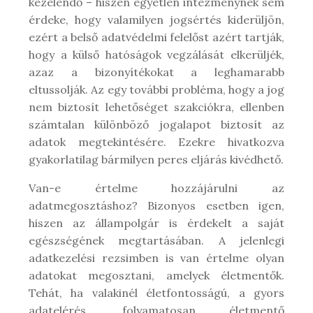
kezelendő – hiszen egyetlen intézménynek sem
érdeke, hogy valamilyen jogsértés kiderüljön,
ezért a belső adatvédelmi felelőst azért tartják,
hogy a külső hatóságok vegzálását elkerüljék,
azaz a bizonyítékokat a leghamarabb
eltussolják. Az egy további probléma, hogy a jog
nem biztosít lehetőséget szakciókra, ellenben
számtalan különböző jogalapot biztosít az
adatok megtekintésére. Ezekre hivatkozva
gyakorlatilag bármilyen peres eljárás kivédhető.
Van-e értelme hozzájárulni az
adatmegosztáshoz? Bizonyos esetben igen,
hiszen az állampolgár is érdekelt a saját
egészségének megtartásában. A jelenlegi
adatkezelési rezsimben is van értelme olyan
adatokat megosztani, amelyek életmentők.
Tehát, ha valakinél életfontosságú, a gyors
adatelérés, folyamatosan életmentő