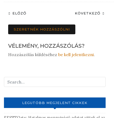
ELŐZŐ
KÖVETKEZŐ
SZERETNÉK HOZZÁSZÓLNI
VÉLEMÉNY, HOZZÁSZÓLÁS?
Hozzászólás küldéséhez
be kell jelentkezni
.
LEGUTÓBB MEGJELENT CIKKEK
EESZTGate: Hatalmas mennyiségű adatot vittek el az