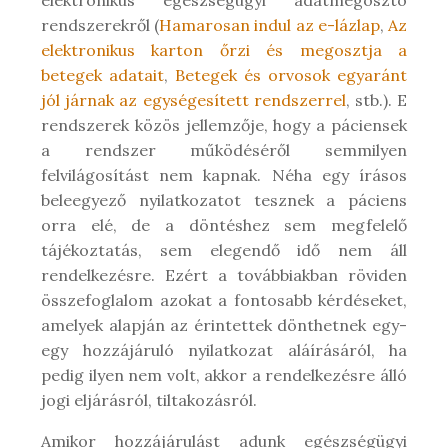
rendszerekről (
Hamarosan indul az e-lázlap
,
Az
elektronikus karton őrzi és megosztja a
betegek adatait
,
Betegek és orvosok egyaránt
jól járnak az egységesített rendszerrel
, stb.). E
rendszerek közös jellemzője, hogy a páciensek
a rendszer működéséről semmilyen
felvilágosítást nem kapnak. Néha egy írásos
beleegyező nyilatkozatot tesznek a páciens
orra elé, de a döntéshez sem megfelelő
tájékoztatás, sem elegendő idő nem áll
rendelkezésre. Ezért a továbbiakban röviden
összefoglalom azokat a fontosabb kérdéseket,
amelyek alapján az érintettek dönthetnek egy-
egy hozzájáruló nyilatkozat aláírásáról, ha
pedig ilyen nem volt, akkor a rendelkezésre álló
jogi eljárásról, tiltakozásról.
Amikor hozzájárulást adunk egészségügyi