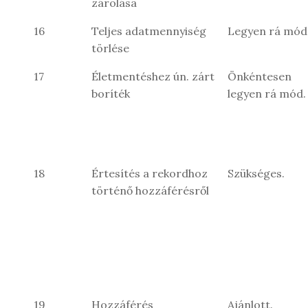
zárolása
16
Teljes adatmennyiség
Legyen rá mód
törlése
17
Életmentéshez ún. zárt
Önkéntesen
boríték
legyen rá mód.
18
Értesítés a rekordhoz
Szükséges.
történő hozzáférésről
19
Hozzáférés
Ajánlott.