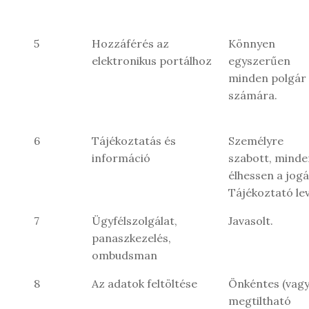
5
Hozzáférés az
Könnyen
elektronikus portálhoz
egyszerűen
minden polgár
számára.
6
Tájékoztatás és
Személyre
információ
szabott, minde
élhessen a jogá
Tájékoztató lev
7
Ügyfélszolgálat,
Javasolt.
panaszkezelés,
ombudsman
8
Az adatok feltöltése
Önkéntes (vag
megtiltható