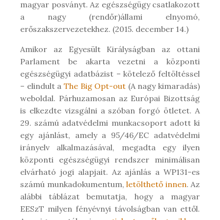
magyar posványt. Az egészségügy csatlakozott
a nagy (rendőr)állami elnyomó,
erőszakszervezetekhez. (2015. december 14.)
Amikor az Egyesült Királyságban az ottani
Parlament be akarta vezetni a központi
egészségügyi adatbázist – kötelező feltöltéssel
– elindult a
The Big Opt-out
(A nagy kimaradás)
weboldal. Párhuzamosan az Európai Bizottság
is elkezdte vizsgálni a szóban forgó ötletet. A
29. számú adatvédelmi munkacsoport adott ki
egy ajánlást, amely a 95/46/EC adatvédelmi
irányelv alkalmazásával, megadta egy ilyen
központi egészségügyi rendszer minimálisan
elvárható jogi alapjait. Az ajánlás a WP131-es
számú munkadokumentum,
letölthető innen
. Az
alábbi táblázat bemutatja, hogy a magyar
EESzT milyen fényévnyi távolságban van ettől.