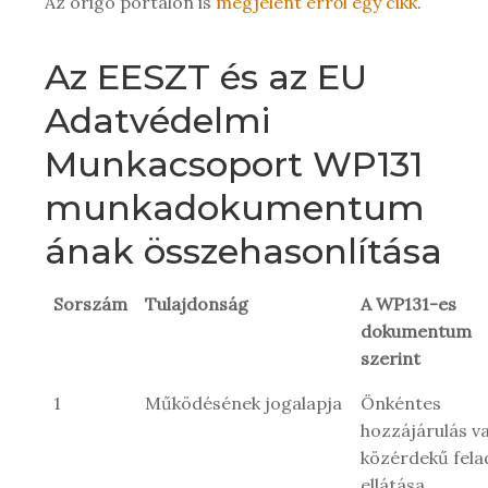
Az origo portálon is
megjelent erről egy cikk
.
Az EESZT és az EU
Adatvédelmi
Munkacsoport WP131
munkadokumentum
ának összehasonlítása
Sorszám
Tulajdonság
A WP131-es
dokumentum
szerint
1
Működésének jogalapja
Önkéntes
hozzájárulás v
közérdekű fela
ellátása