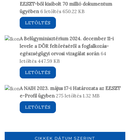
EESZT-ből kisíbolt 70 millió dokumentum
ügyében
6 letöltés
650.22 KB
LETÖLTÉS
A Belügyminisztérium 2024. december 11-i
levele a DÖR feltöréséről a foglalkozás-
egészségügyi orvosi vizsgálat során
64
letöltés
447.59 KB
LETÖLTÉS
A NAIH 2023. május 17-i Határozata az EESZT
e-Profil ügyben
275 letöltés
1.32 MB
LETÖLTÉS
CIKKEK DÁTUM SZERINT