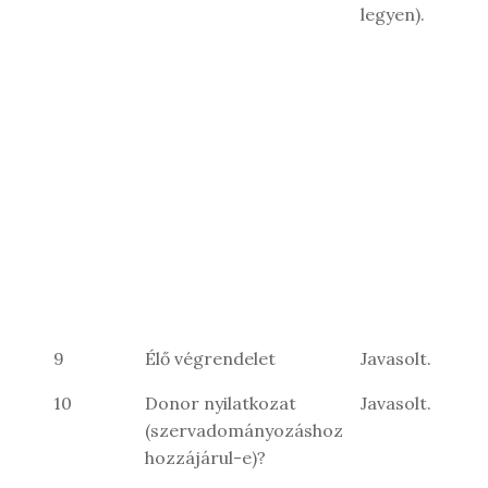
legyen).
9
Élő végrendelet
Javasolt.
10
Donor nyilatkozat
Javasolt.
(szervadományozáshoz
hozzájárul-e)?