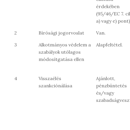
érdekében
(95/46/EC 7. ci
a) vagy e) pont)
2
Bírósági jogorvoslat
Van.
3
Alkotmányos védelem a
Alapfeltétel.
szabályok utólagos
módosítgatása ellen
4
Visszaélés
Ajánlott,
szankciónálása
pénzbüntetés
és/vagy
szabadságvesz