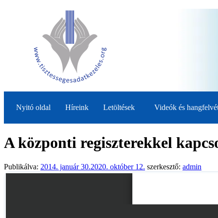
Nyitó oldal
Híreink
Letöltések
Videók és hangfelvé
A központi regiszterekkel kapc
Publikálva:
2014. január 30.
2020. október 12.
szerkesztő:
admin