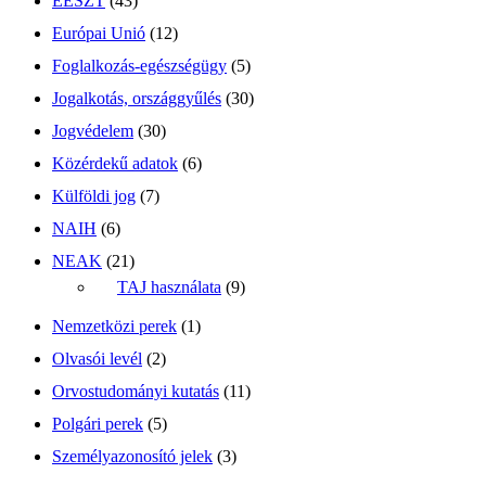
EESZT
(43)
Európai Unió
(12)
Foglalkozás-egészségügy
(5)
Jogalkotás, országgyűlés
(30)
Jogvédelem
(30)
Közérdekű adatok
(6)
Külföldi jog
(7)
NAIH
(6)
NEAK
(21)
TAJ használata
(9)
Nemzetközi perek
(1)
Olvasói levél
(2)
Orvostudományi kutatás
(11)
Polgári perek
(5)
Személyazonosító jelek
(3)