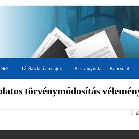
telek
Tájékoztató anyagok
Kik vagyunk
Kapcsolat
solatos törvénymódosítás vélemén