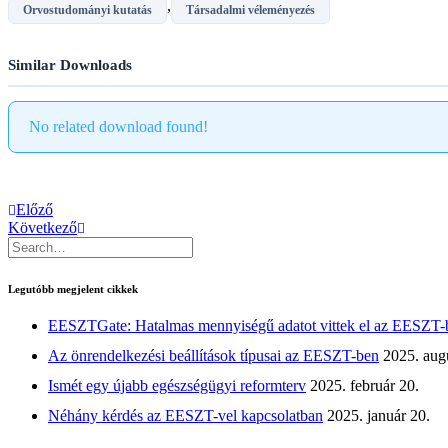
,
Orvostudományi kutatás
Társadalmi véleményezés
Similar Downloads
No related download found!
Előző
Következő
Legutóbb megjelent cikkek
EESZTGate: Hatalmas mennyiségű adatot vittek el az EESZT-
Az önrendelkezési beállítások típusai az EESZT-ben
2025. aug
Ismét egy újabb egészségügyi reformterv
2025. február 20.
Néhány kérdés az EESZT-vel kapcsolatban
2025. január 20.