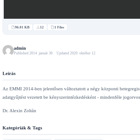
96.01 KB
12
1 Files
admin
Published 2014. január 30. · Updated 2020. október 12.
Leírás
Az EMMI 2014-ben jelentősen változtatott a négy központi betegregisz
adatgyűjtést vezetett be kényszerintézkedésként - mindenféle jogorvosl
Dr. Alexin Zoltán
Kategóriák & Tags