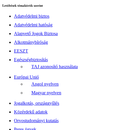
Letöltések témakörök szerint
Adatvédelmi biztos
Adatvédelmi hatóság
Alapvető Jogok Biztosa
Alkotmánybíróság
EESZT
Egészségbiztosítás
TAJ azonosító használata
Európai Unió
Angol nyelven
Magyar nyelven
Jogalkotás, országgyűlés
Közérdekű adatok
Orvostudományi kutatás
Peres ügyek