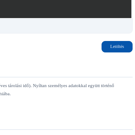
Letöltés
es tárolási idő). Nyíltan személyes adatokkal együtt történő
hiába.