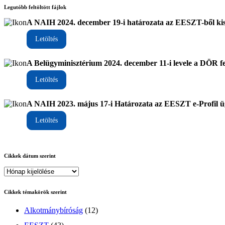
Legutóbb feltöltött fájlok
A NAIH 2024. december 19-i határozata az EESZT-ből ki
Letöltés
A Belügyminisztérium 2024. december 11-i levele a DÖR fel
Letöltés
A NAIH 2023. május 17-i Határozata az EESZT e-Profil 
Letöltés
Cikkek dátum szerint
Cikkek témakörök szerint
Alkotmánybíróság
(12)