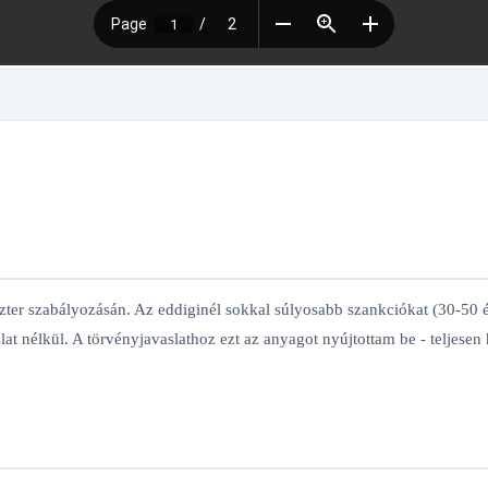
ter szabályozásán. Az eddiginél sokkal súlyosabb szankciókat (30-50 év
at nélkül. A törvényjavaslathoz ezt az anyagot nyújtottam be - teljesen 