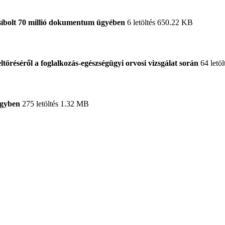
síbolt 70 millió dokumentum ügyében
6 letöltés
650.22 KB
töréséről a foglalkozás-egészségügyi orvosi vizsgálat során
64 letöl
ügyben
275 letöltés
1.32 MB