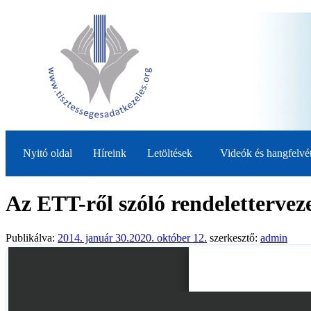
Nyitó oldal
Híreink
Letöltések
Videók és hangfelvé
Az ETT-ről szóló rendelettervez
Publikálva:
2014. január 30.
2020. október 12.
szerkesztő:
admin