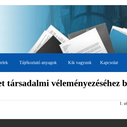
telek
Tájékoztató anyagok
Kik vagyunk
Kapcsolat
et társadalmi véleményezéséhez b