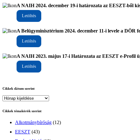
A NAIH 2024. december 19-i határozata az EESZT-ből ki
Letöltés
A Belügyminisztérium 2024. december 11-i levele a DÖR fel
Letöltés
A NAIH 2023. május 17-i Határozata az EESZT e-Profil 
Letöltés
Cikkek dátum szerint
Cikkek témakörök szerint
Alkotmánybíróság
(12)
EESZT
(43)