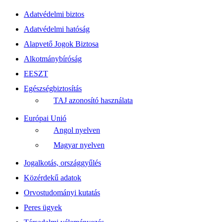
Adatvédelmi biztos
Adatvédelmi hatóság
Alapvető Jogok Biztosa
Alkotmánybíróság
EESZT
Egészségbiztosítás
TAJ azonosító használata
Európai Unió
Angol nyelven
Magyar nyelven
Jogalkotás, országgyűlés
Közérdekű adatok
Orvostudományi kutatás
Peres ügyek