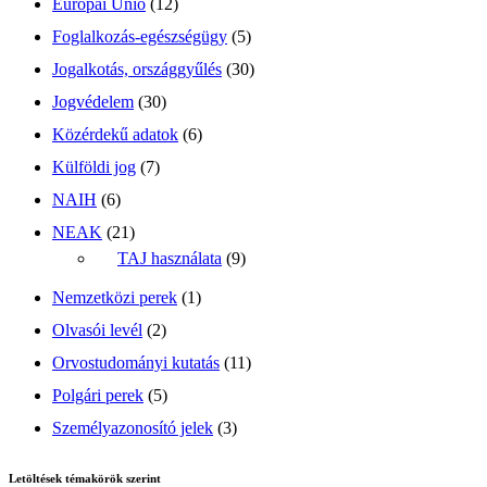
Európai Unió
(12)
Foglalkozás-egészségügy
(5)
Jogalkotás, országgyűlés
(30)
Jogvédelem
(30)
Közérdekű adatok
(6)
Külföldi jog
(7)
NAIH
(6)
NEAK
(21)
TAJ használata
(9)
Nemzetközi perek
(1)
Olvasói levél
(2)
Orvostudományi kutatás
(11)
Polgári perek
(5)
Személyazonosító jelek
(3)
Letöltések témakörök szerint