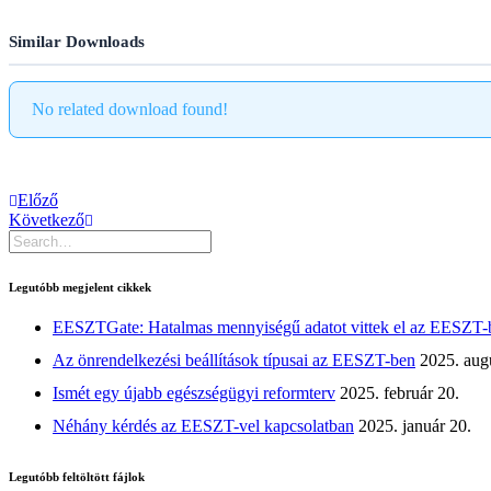
Similar Downloads
No related download found!
Előző
Következő
Legutóbb megjelent cikkek
EESZTGate: Hatalmas mennyiségű adatot vittek el az EESZT-
Az önrendelkezési beállítások típusai az EESZT-ben
2025. aug
Ismét egy újabb egészségügyi reformterv
2025. február 20.
Néhány kérdés az EESZT-vel kapcsolatban
2025. január 20.
Legutóbb feltöltött fájlok