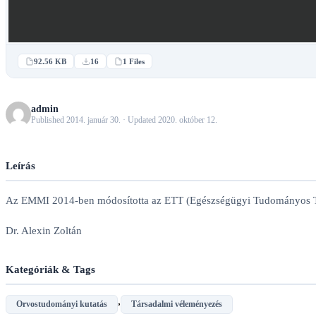
92.56 KB
16
1 Files
admin
Published 2014. január 30. · Updated 2020. október 12.
Leírás
Az EMMI 2014-ben módosította az ETT (Egészségügyi Tudományos Tanács)
Dr. Alexin Zoltán
Kategóriák & Tags
,
Orvostudományi kutatás
Társadalmi véleményezés