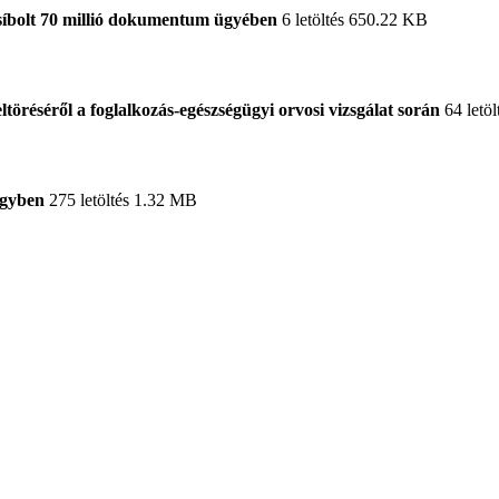
síbolt 70 millió dokumentum ügyében
6 letöltés
650.22 KB
töréséről a foglalkozás-egészségügyi orvosi vizsgálat során
64 letöl
ügyben
275 letöltés
1.32 MB