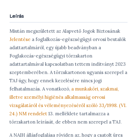
Leírás
Miután megszületett az Alapvető Jogok Biztosának
Jelentése
a foglalkozás-egészségügyi orvosi beutalók
adattartalmáról, egy újabb beadványban a
Foglakozás-egészségügyi törzskarton
adattartalmával kapcsolatban tettem indítványt 2023
szeptemberében. A törzskartonon ugyanis szerepel a
TAJ úgy, hogy ennek kezelésére nincs jogi
felhatalmazás. A vonatkozó,
a munkaköri, szakmai,
illetve személyi higiénés alkalmasság orvosi
vizsgálatáról és véleményezéséről szóló 33/1998. (VI.
24.) NM rendelet
13. melléklete tartalmazza a
törzskarton leírását, de ebben nem szerepel a TAJ.
A NAIH állásfoglalása röviden az, hogy a csatolt üres