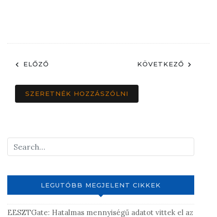
ELŐZŐ
KÖVETKEZŐ
SZERETNÉK HOZZÁSZÓLNI
LEGUTÓBB MEGJELENT CIKKEK
EESZTGate: Hatalmas mennyiségű adatot vittek el az