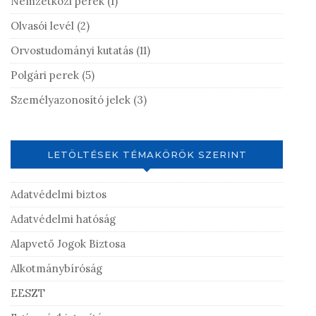
Nemzetközi perek
(1)
Olvasói levél
(2)
Orvostudományi kutatás
(11)
Polgári perek
(5)
Személyazonosító jelek
(3)
LETÖLTÉSEK TÉMAKÖRÖK SZERINT
Adatvédelmi biztos
Adatvédelmi hatóság
Alapvető Jogok Biztosa
Alkotmánybíróság
EESZT