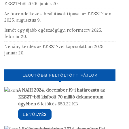
EESZT-ből
2026. június 20.
Az önrendelkezési beállítások típusai az EESZT-ben
2025. augusztus 9.
Ismét egy újabb egészségügyi reformterv
2025.
február 20.
Néhány kérdés az EESZT-vel kapcsolatban
2025.
január 20.
LEGUTÓBB FELTÖLTÖTT FÁJLOK
A NAIH 2024. december 19-i határozata az
EESZT-ből kisíbolt 70 millió dokumentum
ügyében
6 letöltés
650.22 KB
LETÖLTÉS
A Belügyminisztérium 2024. december 11-i