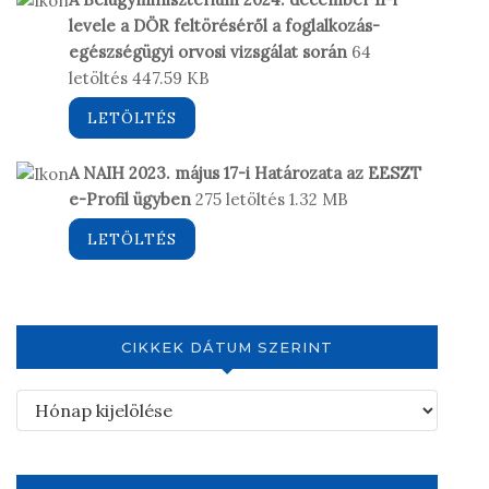
levele a DÖR feltöréséről a foglalkozás-
egészségügyi orvosi vizsgálat során
64
letöltés
447.59 KB
LETÖLTÉS
A NAIH 2023. május 17-i Határozata az EESZT
e-Profil ügyben
275 letöltés
1.32 MB
LETÖLTÉS
CIKKEK DÁTUM SZERINT