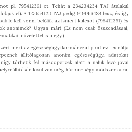
ot pl. 795412361-et. Tehát a 234234234 TAJ átalakul
bjuk el). A 123654123 TAJ pedig 919066484 lesz, és így
ak le kell vonni belőlük az ismert kulcsot (795412361) és
tok anonimek? Ugyan már! (Ez nem csak összeadással,
atikai művelettel is megy.)
 Azért mert az egészségügyi kormányzat pont ezt csinálja
képeznek állítólagosan anonim egészségügyi adatokat
nígy törhetik fel másodpercek alatt a náluk levő jóval
helyreállításán kívül van még három-négy módszer arra,