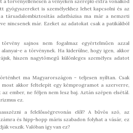
 a törvényellenesen a vényeken szereplő extra vonalkód
tt gyógyszereket is személyekhez lehet kapcsolni és az
el a társadalombiztosítás adatbázisa ma már a nemzeti
eve nincsenek már. Ezeket az adatokat csak a patikákból
. törvény sajnos nem fogalmaz egyértelműen azzal
alanyai-e a törvénynek. Ha kiderülne, hogy igen, akkor
rájuk, hiszen nagytömegű különleges személyes adatot
örténhet ma Magyarországon – teljesen nyíltan. Csak
 most akkor feltelepít egy kémprogramot a szerverre,
az ember, ne féljen nem lesz baj. Aztán szépen elsétál.
arizmus ez.
sasszézni a felelősségrevonás elől? A bűvös szó, az
számra és hipp-hopp máris szabadon folyhat a vásár, ez
ják veszik. Valóban így van ez?