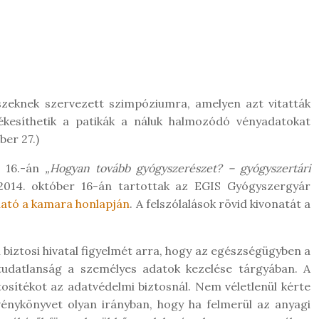
szeknek szervezett szimpóziumra, amelyen azt vitatták
tékesíthetik a patikák a náluk halmozódó vényadatokat
ber 27.)
 16.-án
„Hogyan tovább gyógyszerészet? – gyógyszertári
2014. október 16-án tartottak az EGIS Gyógyszergyár
ható a kamara honlapján
. A felszólalások rövid kivonatát a
biztosi hivatal figyelmét arra, hogy az egészségügyben a
tudatlanság a személyes adatok kezelése tárgyában. A
tosítékot az adatvédelmi biztosnál. Nem véletlenül kérte
énykönyvet olyan irányban, hogy ha felmerül az anyagi