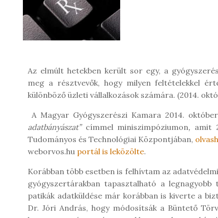
Az elmúlt hetekben került sor egy, a gyógyszeré
meg a résztvevők, hogy milyen feltételekkel ér
különböző üzleti vállalkozások számára. (2014. októ
A Magyar Gyógyszerészi Kamara 2014. október
adatbányászat”
címmel miniszimpóziumon
,
amit 
Tudományos és Technológiai Központjában,
olvas
weborvos.hu
portál is leközölte
.
Korábban több esetben is felhívtam az adatvédelmi 
gyógyszertárakban tapasztalható a legnagyobb 
patikák adatküldése már korábban is kiverte a biz
Dr. Jóri András, hogy módosítsák a Büntető Törv