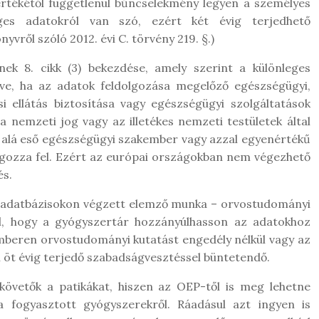
rtékétől függetlenül bűncselekmény legyen a személyes
leges adatokról van szó, ezért két évig terjedhető
vről szóló 2012. évi C. törvény 219. §.)
ek 8. cikk (3) bekezdése, amely szerint a különleges
éve, ha az adatok feldolgozása megelőző egészségügyi,
i ellátás biztosítása vagy egészségügyi szolgáltatások
a nemzeti jog vagy az illetékes nemzeti testületek által
 alá eső egészségügyi szakember vagy azzal egyenértékű
olgozza fel. Ezért az európai országokban nem végezhető
és.
yi adatbázisokon végzett elemző munka – orvostudományi
ól, hogy a gyógyszertár hozzányúlhasson az adatokhoz
i emberen orvostudományi kutatást engedély nélkül vagy az
l öt évig terjedő szabadságvesztéssel büntetendő.
lkövetők a patikákat, hiszen az OEP-től is meg lehetne
a fogyasztott gyógyszerekről. Ráadásul azt ingyen is