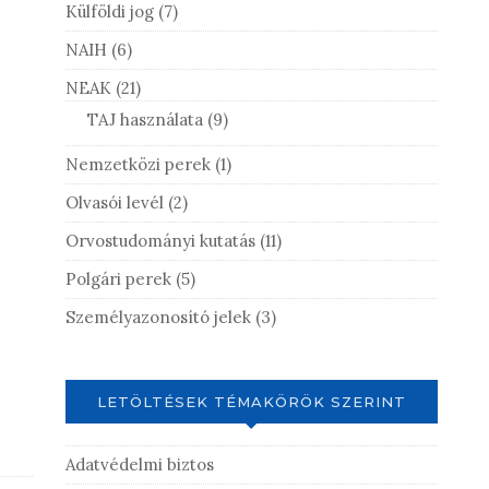
Külföldi jog
(7)
NAIH
(6)
NEAK
(21)
TAJ használata
(9)
Nemzetközi perek
(1)
Olvasói levél
(2)
Orvostudományi kutatás
(11)
Polgári perek
(5)
Személyazonosító jelek
(3)
LETÖLTÉSEK TÉMAKÖRÖK SZERINT
Adatvédelmi biztos