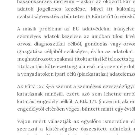
haszonszerzés motívum – akkor az okozott kár é
adatok jogellenes kezelése. Mivel itt külön
szabadságvesztés a büntetés (A Büntető Törvényköny
A másik probléma az EU adatvédelmi irányelvén
személyes adatok kezelése az unióban tilos, kiv
orvosi diagnosztikai célból, gondozás vagy orvos
igazgatása céljából szükséges, és ha az adatokat 
meghatározott szakmai titoktartási kötelezettség
titoktartási kötelezettség alá eső más személy d
a vényadatokon ipari célú (piackutatási) adatelemz
Az Eütv. 157. §-a szerint a személyes egészségüg
kutatásnak minősül, ezért szó sem lehetne arr
kutatási engedély nélkül. A Btk. 171. § szerint, ak
engedélytől eltérően végez, bűntett miatt egy évtő
Vajon miért választják az egyelőre ismeretlen e
szerezni a kistérségekre összesített adatokat 