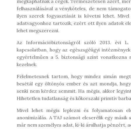
megkaphatnák a cégek. Természetesen azért, mert
felhasználásával a vényköteles, de nem támogato
ilyen szerek fogyasztását is követni lehet. Miv
adatvagyonhoz tartozik, ezért ott ilyen adatok el
lehet megszerezni.
Az Információbiztonságról szóló 2013. évi L
kapcsolatban, hogy az egészsgéügyi intézmények 
egyértelműen a 5. biztonsági szint vonatkozna 
kezelnek.
Félelmetesnek tartom, hogy mindez simán megt
besétál egy öltönyös ember és azt mondja, hogy
senki nem kérdez semmit. Ha mégis, akkor legyint 
Hihetetlen tudatlanság és kőkorszaki primtív barb
Mivel lehet mégis leplezni és folyamatosan el
anonimizálás. A TAJ számot elcserélik egy másik 
már nem személyes adat, ki-ki árulhatja pénzért, ad