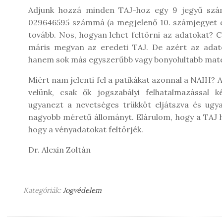
Adjunk hozzá minden TAJ-hoz egy 9 jegyű szám
029646595 számmá (a megjelenő 10. számjegyet do
tovább. Nos, hogyan lehet feltörni az adatokat? Cs
máris megvan az eredeti TAJ. De azért az ada
hanem sok más egyszerűbb vagy bonyolultabb matem
Miért nam jelenti fel a patikákat azonnal a NAIH?
velünk, csak ők jogszabályi felhatalmazással 
ugyanezt a nevetséges trükköt eljátszva és ugya
nagyobb méretű állományt. Elárulom, hogy a TAJ 
hogy a vényadatokat feltörjék.
Dr. Alexin Zoltán
Kategóriák:
Jogvédelem