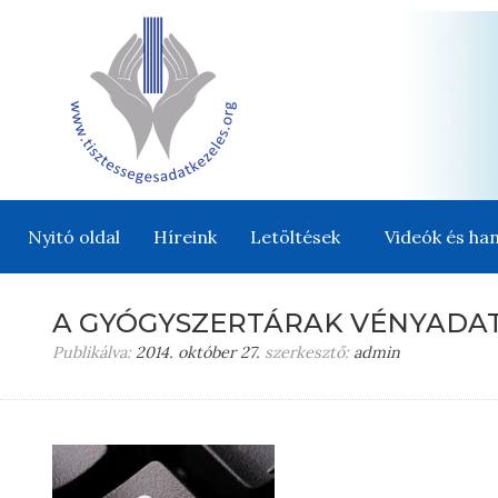
Nyitó oldal
Híreink
Letöltések
Videók és han
A GYÓGYSZERTÁRAK VÉNYADAT
Publikálva:
2014. október 27.
szerkesztő:
admin