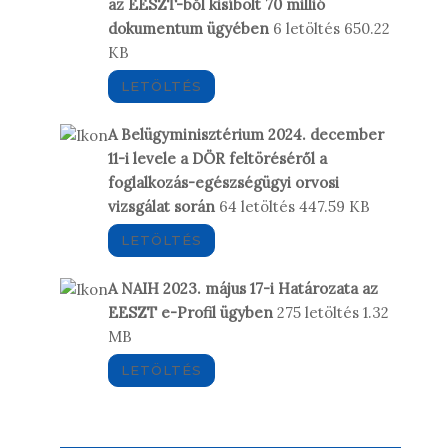
az EESZT-ből kisíbolt 70 millió
dokumentum ügyében
6 letöltés
650.22
KB
LETÖLTÉS
A Belügyminisztérium 2024. december
11-i levele a DÖR feltöréséről a
foglalkozás-egészségügyi orvosi
vizsgálat során
64 letöltés
447.59 KB
LETÖLTÉS
A NAIH 2023. május 17-i Határozata az
EESZT e-Profil ügyben
275 letöltés
1.32
MB
LETÖLTÉS