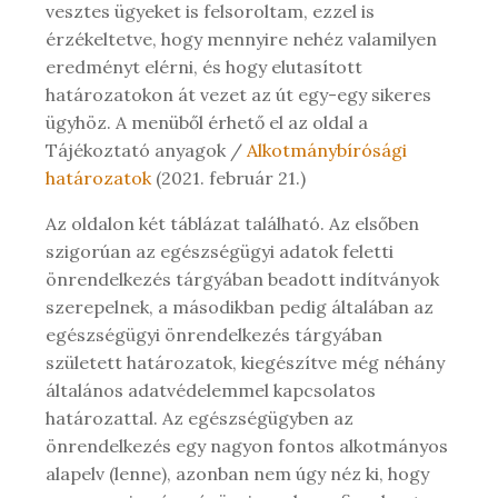
vesztes ügyeket is felsoroltam, ezzel is
érzékeltetve, hogy mennyire nehéz valamilyen
eredményt elérni, és hogy elutasított
határozatokon át vezet az út egy-egy sikeres
ügyhöz. A menüből érhető el az oldal a
Tájékoztató anyagok /
Alkotmánybírósági
határozatok
(2021. február 21.)
Az oldalon két táblázat található. Az elsőben
szigorúan az egészségügyi adatok feletti
önrendelkezés tárgyában beadott indítványok
szerepelnek, a másodikban pedig általában az
egészségügyi önrendelkezés tárgyában
született határozatok, kiegészítve még néhány
általános adatvédelemmel kapcsolatos
határozattal. Az egészségügyben az
önrendelkezés egy nagyon fontos alkotmányos
alapelv (lenne), azonban nem úgy néz ki, hogy