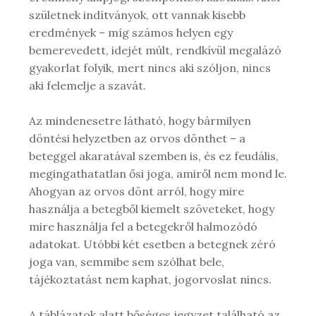
születnek indítványok, ott vannak kisebb
eredmények – míg számos helyen egy
bemerevedett, idejét múlt, rendkívül megalázó
gyakorlat folyik, mert nincs aki szóljon, nincs
aki felemelje a szavát.
Az mindenesetre látható, hogy bármilyen
döntési helyzetben az orvos dönthet – a
beteggel akaratával szemben is, és ez feudális,
megingathatatlan ősi joga, amiről nem mond le.
Ahogyan az orvos dönt arról, hogy mire
használja a betegből kiemelt szöveteket, hogy
mire használja fel a betegekről halmozódó
adatokat. Utóbbi két esetben a betegnek zéró
joga van, semmibe sem szólhat bele,
tájékoztatást nem kaphat, jogorvoslat nincs.
A táblázatok alatt bőséges jegyzet található az