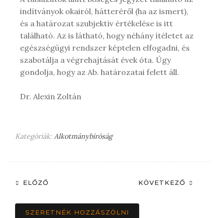
indítványok okairól, hátteréről (ha az ismert),
és a határozat szubjektív értékelése is itt
található. Az is látható, hogy néhány ítéletet az
egészségügyi rendszer képtelen elfogadni, és
szabotálja a végrehajtását évek óta. Úgy
gondolja, hogy az Ab. határozatai felett áll.
Dr. Alexin Zoltán
Kategóriák:
Alkotmánybíróság
ELŐZŐ
KÖVETKEZŐ
SZERETNÉK HOZZÁSZÓLNI