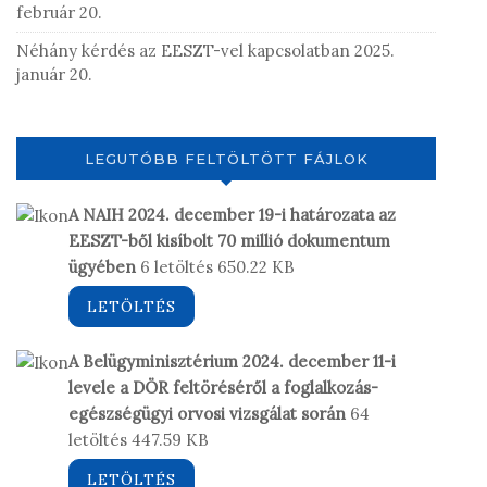
február 20.
Néhány kérdés az EESZT-vel kapcsolatban
2025.
január 20.
LEGUTÓBB FELTÖLTÖTT FÁJLOK
A NAIH 2024. december 19-i határozata az
EESZT-ből kisíbolt 70 millió dokumentum
ügyében
6 letöltés
650.22 KB
LETÖLTÉS
A Belügyminisztérium 2024. december 11-i
levele a DÖR feltöréséről a foglalkozás-
egészségügyi orvosi vizsgálat során
64
letöltés
447.59 KB
LETÖLTÉS