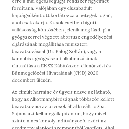
erre a mai egészségügyi rendszer figyelmet
fordítana. Valójában egy elszabadult
hajóágyúként ott korlátozza a betegek jogait,
ahol csak akarja. Ez sok esetben bigott
vallásosság köntösében jelenik meg lásd. pl a
gyógyszerrel végzett abortusz engedélyezési
eljárásának megállítása miniszteri
beavatkozással (Dr. Balog Zoltán), vagy a
kannabisz gyógyászati alkalmazásának
elutasítása a ENSZ Kábítószer-ellenőrzési és
Bűnmegelőzési Hivatalának (CND) 2020
decemberi ülésén.
Az elmúlt harminc év ügyeit nézve az látható,
hogy az Alkotmánybíróságnak többször kellett
beavatkoznia az orvosok által kreált jogba.
Sajnos azt kell megállapítanom, hogy mivel
szinte nincs komoly indítványozó, ezért az
eredmény alapjogi szempontból kaotikus. Ahol