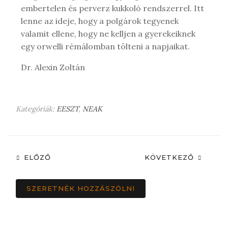
embertelen és perverz kukkoló rendszerrel. Itt
lenne az ideje, hogy a polgárok tegyenek
valamit ellene, hogy ne kelljen a gyerekeiknek
egy orwelli rémálomban tölteni a napjaikat.
Dr. Alexin Zoltán
Kategóriák:
EESZT
,
NEAK
ELŐZŐ
KÖVETKEZŐ
SZERETNÉK HOZZÁSZÓLNI