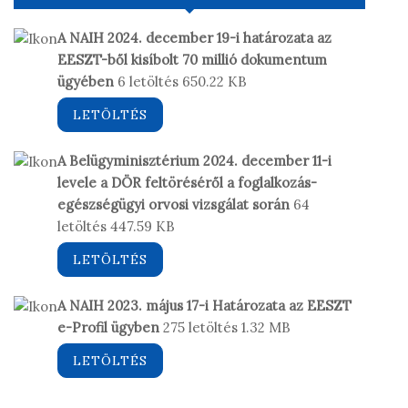
A NAIH 2024. december 19-i határozata az
EESZT-ből kisíbolt 70 millió dokumentum
ügyében
6 letöltés
650.22 KB
LETÖLTÉS
A Belügyminisztérium 2024. december 11-i
levele a DÖR feltöréséről a foglalkozás-
egészségügyi orvosi vizsgálat során
64
letöltés
447.59 KB
LETÖLTÉS
A NAIH 2023. május 17-i Határozata az EESZT
e-Profil ügyben
275 letöltés
1.32 MB
LETÖLTÉS