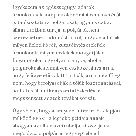
Igyekszem az egészségügyi adatok
áramlásának komplex ökonómiai rendszeréről
is tájékoztatni a polgárokat, ugyanis ezt az
állam titokban tartja, a polgárok nem
szerezhetnek tudomást arról, hogy az adataik
milyen üzleti körök, kutatóintézetek felé
áramlanak, milyen érdekek mozgatják a
folyamatokat egy olyan irányba, ahol a
polgároknak semmilyen eszköze nincs arra,
hogy felügyeletük alatt tartsák, arra meg főleg
nem, hogy befolyásolják a tőlük fosztogatással,
hathatós állami kényszerintézkedéssel
megszerzett adatok további sorsát.
Úgy vélem, hogy a kényszerintézkedés alapján
működő EESZT a legjobb példája annak,
ahogyan az állam szétrabolja, kifosztja és
megalázza a polgárait egy végtelenül