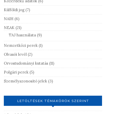
Közérdekű adatok
(6)
Külföldi jog
(7)
NAIH
(6)
NEAK
(21)
TAJ használata
(9)
Nemzetközi perek
(1)
Olvasói levél
(2)
Orvostudományi kutatás
(11)
Polgári perek
(5)
Személyazonosító jelek
(3)
LETÖLTÉSEK TÉMAKÖRÖK SZERINT