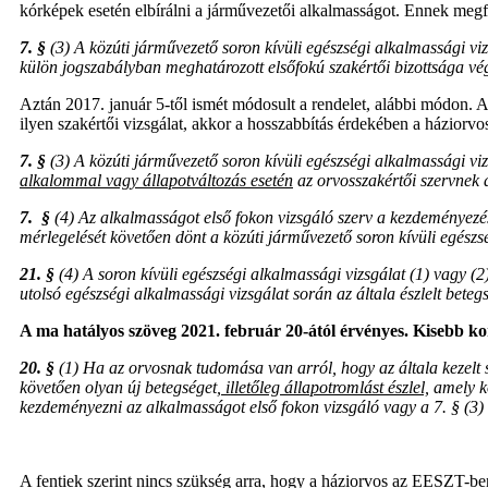
kórképek esetén elbírálni a járművezetői alkalmasságot. Ennek megf
7. §
(3) A közúti járművezető soron kívüli egészségi alkalmassági vi
külön jogszabályban meghatározott elsőfokú szakértői bizottsága vég
Aztán 2017. január 5-től ismét módosult a rendelet, alábbi módon. A s
ilyen szakértői vizsgálat, akkor a hosszabbítás érdekében a háziorvost
7. §
(3) A közúti járművezető soron kívüli egészségi alkalmassági vi
alkalommal vagy állapotváltozás esetén
az orvosszakértői szervnek 
7. §
(4) Az alkalmasságot első fokon vizsgáló szerv a kezdeményezés
mérlegelését követően dönt a közúti járművezető soron kívüli egészs
21. §
(4) A soron kívüli egészségi alkalmassági vizsgálat (1) vagy (2
utolsó egészségi alkalmassági vizsgálat során az általa észlelt beteg
A ma hatályos szöveg 2021. február 20-ától érvényes. Kisebb ko
20. §
(1) Ha az orvosnak tudomása van arról, hogy az általa kezelt 
követően olyan új betegséget
, illetőleg állapotromlást észlel,
amely kö
kezdeményezni az alkalmasságot első fokon vizsgáló vagy a 7. § (3) 
A fentiek szerint nincs szükség arra, hogy a háziorvos az EESZT-be