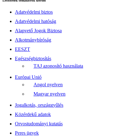
Letöltések témakörök szerint
Adatvédelmi biztos
Adatvédelmi hatóság
Alapvető Jogok Biztosa
Alkotmánybíróság
EESZT
Egészségbiztosítás
TAJ azonosító használata
Európai Unió
Angol nyelven
Magyar nyelven
Jogalkotás, országgyűlés
Közérdekű adatok
Orvostudományi kutatás
Peres ügyek