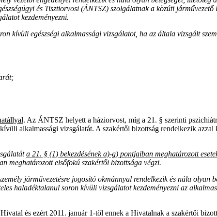
észségügyi és Tisztiorvosi (ÁNTSZ) szolgálatnak a közúti járművezető l
zsgálatot kezdeményezni.
n kívüli egészségi alkalmassági vizsgálatot, ha az általa vizsgált szem
arát;
atállyal
. Az ÁNTSZ helyett a háziorvost, míg a 21. § szerinti pszichiá
on kívüli alkalmassági vizsgálatát. A szakértői bizottság rendelkezik azz
zsgálatát
a 21. § (1) bekezdésének a)-g) pontjaiban meghatározott ese
ban meghatározott elsőfokú szakértői bizottsága végzi.
zemély járművezetésre jogosító okmánnyal rendelkezik és nála olyan bete
teles haladéktalanul soron kívüli vizsgálatot kezdeményezni az alkalmas
atal és ezért 2011. január 1-től ennek a Hivatalnak a szakértői bizottság