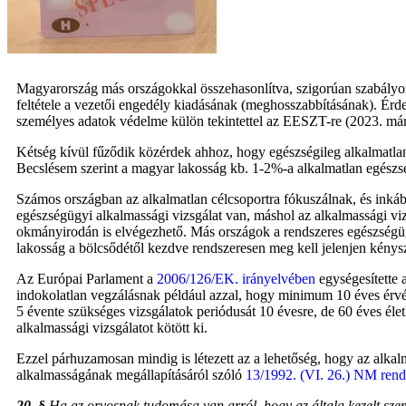
Magyarország más országokkal összehasonlítva, szigorúan szabályoz
feltétele a vezetői engedély kiadásának (meghosszabbításának). Ér
személyes adatok védelme külön tekintettel az EESZT-re (2023. már
Kétség kívül fű
z
ődik közérdek ahhoz, hogy egészségileg alkalmatlan
Becslésem szerint a magyar lakosság kb. 1-2%-a alkalmatlan egészsé
Számos országban az alkalmatlan célcsoportra fókuszálnak, és inkáb
egészségügyi alkalmassági vizsgálat van, máshol az alkalmassági vizsg
okmányirodán is elvégezhető. Más országok a rendszeres egészségüg
lakosság a bölcsődétől kezdve rendszeresen meg kell jelenjen kénysz
Az Európai Parlament a
2006/126/EK. irányelvében
egységesítette 
indokolatlan vegzálásnak például azzal, hogy minimum 10 éves érvény
5 évente szükséges vizsgálatok periódusát 10 évesre, de 60 éves éle
alkalmassági vizsgálatot kötött ki.
Ezzel párhuzamosan mindig is létezett az a lehetőség, hogy az alkal
alkalmasságának megállapításáról szóló
13/1992. (VI. 26.) NM rend
20. §
Ha az orvosnak tudomása van arról, hogy az általa kezelt személ