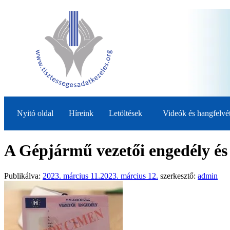
Nyitó oldal
Híreink
Letöltések
Videók és hangfelvé
A Gépjármű vezetői engedély és
Publikálva:
2023. március 11.
2023. március 12.
szerkesztő:
admin