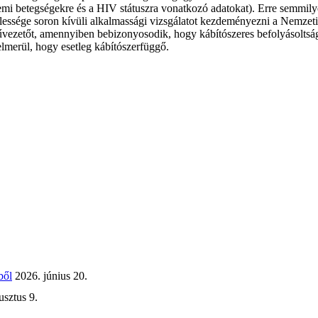
 nemi betegségekre és a HIV státuszra vonatkozó adatokat). Erre semmil
elessége soron kívüli alkalmassági vizsgálatot kezdeményezni a Nemzeti 
művezetőt, amennyiben bebizonyosodik, hogy kábítószeres befolyásoltság 
felmerül, hogy esetleg kábítószerfüggő.
ből
2026. június 20.
usztus 9.