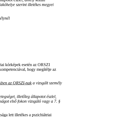
akóhelye szerint illetékes megyei
élynél
triai kórképek esetén az ORSZI
al kompetenciával, hogy megítélje az
tekben az ORSZI-nak
a vizsgált személy
gséget, illetőleg állapotot észlel,
ságot első fokon vizsgáló vagy a 7. §
a lett illetékes a pszichiátriai