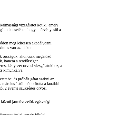
almassági vizsgálatot köt ki, amely
sgálatok esetében hogyan érvényesül a
 módon meg lehessen akadályozni.
int is van az utakon.
ak országok, ahol csak megelőző
nik, hanem a rendőrségen,
es, kényszer orvosi vizsgálatokhoz, a
ncs kimunkálva.
ett be, és próbált gátat szabni az
. március 1-től módosította a korábbi
tól 2 évente szükséges orvosi
a közúti járművezetők egészségi
lapotot észlel, amely közúti