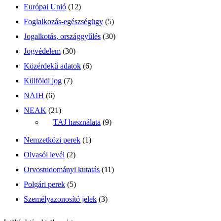
Európai Unió
(12)
Foglalkozás-egészségügy
(5)
Jogalkotás, országgyűlés
(30)
Jogvédelem
(30)
Közérdekű adatok
(6)
Külföldi jog
(7)
NAIH
(6)
NEAK
(21)
TAJ használata
(9)
Nemzetközi perek
(1)
Olvasói levél
(2)
Orvostudományi kutatás
(11)
Polgári perek
(5)
Személyazonosító jelek
(3)