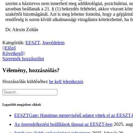
szerint a háziorvos nem ismerheti meg addiktológiai, pszichiátriai,
azonban beállanak a 21. § (1) bekezdés feltételei, akkor viszont köt
szakértői bizottságánál. Azt is meg lehetne fontolni, hogy a gépjár
rendőrség is soron kívüli alkalmassági vizsgálatra kötelezhetné, ha 
Dr. Alexin Zoltán
Kategóriák:
EESZT
,
Jogvédelem
Előző
Következő
Szeretnék hozzászólni
Vélemény, hozzászólás?
Hozzászólás küldéséhez
be kell jelentkezni
.
Legutóbb megjelent cikkek
EESZTGate: Hatalmas mennyiségű adatot vittek el az EESZT-
Az önrendelkezési beállítások típusai az EESZT-ben
2025. aug