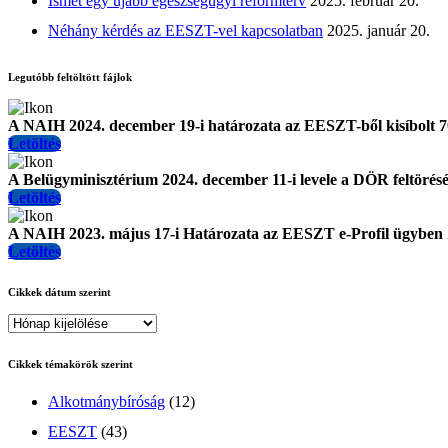
Ismét egy újabb egészségügyi reformterv
2025. február 20.
Néhány kérdés az EESZT-vel kapcsolatban
2025. január 20.
Legutóbb feltöltött fájlok
A NAIH 2024. december 19-i határozata az EESZT-ből kisíbolt
Letöltés
A Belügyminisztérium 2024. december 11-i levele a DÖR feltörésér
Letöltés
A NAIH 2023. május 17-i Határozata az EESZT e-Profil ügyben
Letöltés
Cikkek dátum szerint
Cikkek témakörök szerint
Alkotmánybíróság
(12)
EESZT
(43)