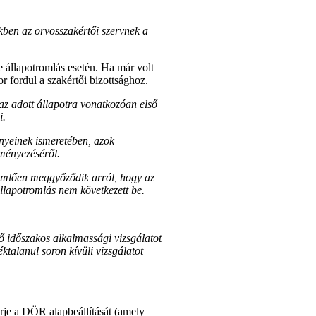
kben az orvosszakértői szervnek a
ve állapotromlás esetén. Ha már volt
or fordul a szakértői bizottsághoz.
 az adott állapotra vonatkozóan
első
i.
ényeinek ismeretében, azok
eményezéséről.
rdemlően meggyőződik arról, hogy az
 állapotromlás nem következett be.
ő időszakos alkalmassági vizsgálatot
ktalanul soron kívüli vizsgálatot
rje a DÖR alapbeállítását (amely