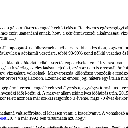
za a gépjárművezető engedélyek kiadását. Rendszeres egészségügyi alk
demes ezért utánanézni annak, hogy a gépjárművezetői alkalmassági viz
cius 11.)
 állampolgárok ne ülhessenek autóba, és ezt hivatalos úton, jogszerű
gügyileg a gépjármű vezetésre, többi 98-99% gond nélkül vezethet és k
b a kiadott időkorlát nélküli vezetői engedélyeket vonják vissza. Vann
álat kizárólag az éles látásra terjed ki, ezért az nem is orvosnál törté
yi vizsgálatra voksolnak. Magyarország különösen vonzódik a rendszer
er orvosi vizsgálatokon. Ezeknek az emberi jogi háttere egyáltalán ni
a gépjármű vezetői engedélyek szabályozását, egységes formátumot vezet
ességi időt kötött ki. A magyar állam tekintélyes időhúzás után, 2015
tkor felett azonban már sokkal szigorúbb 3 évente, majd 70 éves életkor
matlanná vált sofőröktől el lehessen venni a jogosítványt. A vonatkozó 
elet
20. §-a
már 1992-ben tartalmazta
azt, hogy:
y vezetői engedéllyel rendelkezik és nála olyan betegséget, illetőleg ál