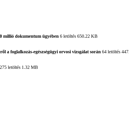
 70 millió dokumentum ügyében
6 letöltés
650.22 KB
ől a foglalkozás-egészségügyi orvosi vizsgálat során
64 letöltés
447
275 letöltés
1.32 MB