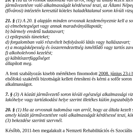
járművezetésre való alkalmasságát kérdésessé teszi, az Állami Népeg
(fővárosi) intézetén keresztül köteles haladéktalanul soron kívüli vi
21. §
(1) A 20. § alapján minden orvosnak kezdeményeznie kell a soro
a) elmebetegséget vagy annak maradványállapotát;
b) bármely eredetű tudatzavart;
c) epilepsziás tüneteket;
d) forgalomban való részvételt befolyásoló látás vagy hallászavart;
e) a mozgásképesség és összerendezettség ismétlődő vagy tartós zav
f) alkoholelvonó kezelést;
g) kábítószerfüggőséget
állapított meg.
A fenti szabályozás kisebb mértékben finomodott
2008. június 23-i h
elsőfokú szakértői bizottságát kellett értesíteni és kérni a sofőr sor
alkalmasságot.
7. §
(3) A közúti járművezető soron kívüli egészségi alkalmassági vi
lakóhelye vagy tartózkodási helye szerint illetékes külön jogszabály
20. §
(1) Ha az orvosnak tudomása van arról, hogy az általa kezelt s
amely közúti járművezetésre való alkalmasságát kérdésessé teszi, kö
(3) bekezdése szerinti szervnél.
Később, 2011-ben megalakult a Nemzeti Rehabilitációs és Szociális Hiv