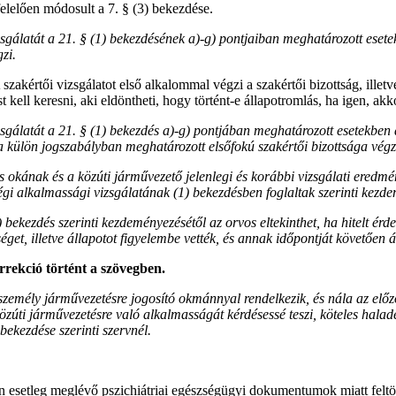
elelően módosult a 7. § (3) bekezdése.
zsgálatát a 21. § (1) bekezdésének a)-g) pontjaiban meghatározott esete
zi.
zakértői vizsgálatot első alkalommal végzi a szakértői bizottság, illet
 kell keresni, aki eldöntheti, hogy történt-e állapotromlás, ha igen, akk
zsgálatát a 21. § (1) bekezdés a)-g) pontjában meghatározott esetekben
a külön jogszabályban meghatározott elsőfokú szakértői bizottsága végz
 okának és a közúti járművezető jelenlegi és korábbi vizsgálati eredm
égi alkalmassági vizsgálatának (1) bekezdésben foglaltak szerinti kezd
) bekezdés szerinti kezdeményezésétől az orvos eltekinthet, ha hitelt é
séget, illetve állapotot figyelembe vették, és annak időpontját követően
rrekció történt a szövegben.
személy járművezetésre jogosító okmánnyal rendelkezik, és nála az előz
zúti járművezetésre való alkalmasságát kérdésessé teszi, köteles haladé
bekezdése szerinti szervnél.
n esetleg meglévő pszichiátriai egészségügyi dokumentumok miatt feltö